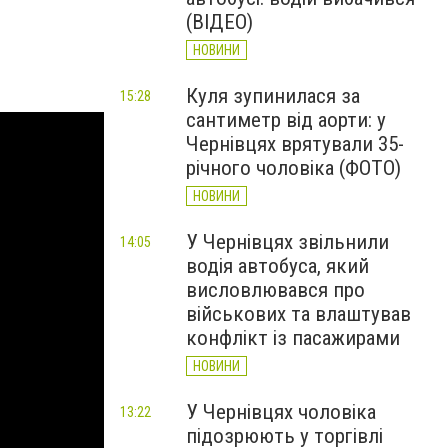
(ВІДЕО)
НОВИНИ
Куля зупинилася за
15:28
сантиметр від аорти: у
Чернівцях врятували 35-
річного чоловіка (ФОТО)
НОВИНИ
У Чернівцях звільнили
14:05
водія автобуса, який
висловлювався про
військових та влаштував
конфлікт із пасажирами
НОВИНИ
У Чернівцях чоловіка
13:22
підозрюють у торгівлі