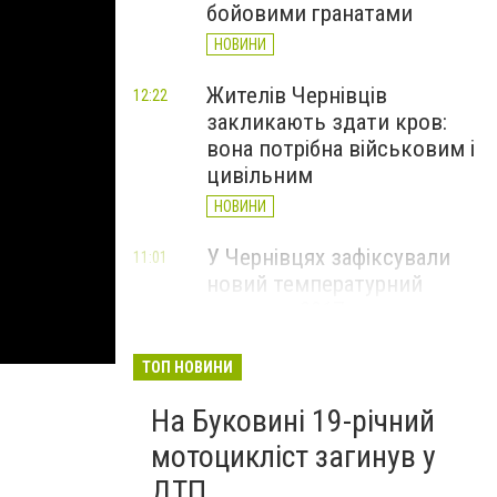
бойовими гранатами
НОВИНИ
Жителів Чернівців
12:22
закликають здати кров:
вона потрібна військовим і
цивільним
НОВИНИ
У Чернівцях зафіксували
11:01
новий температурний
рекорд з 2017 року
НОВИНИ
ТОП НОВИНИ
Через спеку у Чернівецькій
10:06
На Буковині 19-річний
області обмежили рух
великовагового транспорту
мотоцикліст загинув у
НОВИНИ
ДТП