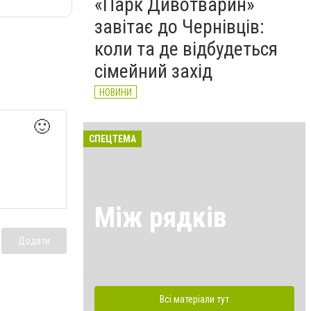
«Парк Дивотварин»
завітає до Чернівців:
коли та де відбудеться
сімейний захід
НОВИНИ
🙂
СПЕЦТЕМА
Між рядків
Додати
Всі матеріали тут