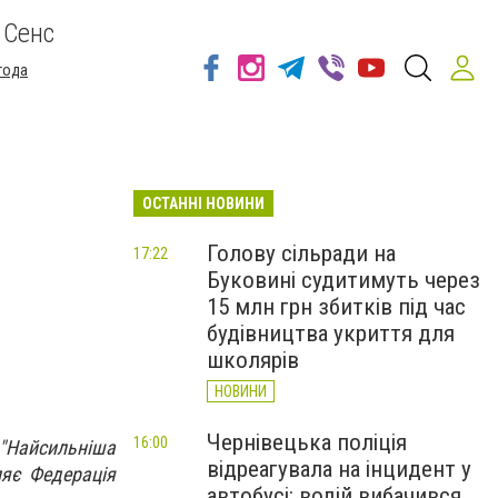
 Сенс
года
ОСТАННІ НОВИНИ
Голову сільради на
17:22
Буковині судитимуть через
15 млн грн збитків під час
будівництва укриття для
школярів
НОВИНИ
Чернівецька поліція
16:00
 "Найсильніша
відреагувала на інцидент у
ляє Федерація
автобусі: водій вибачився