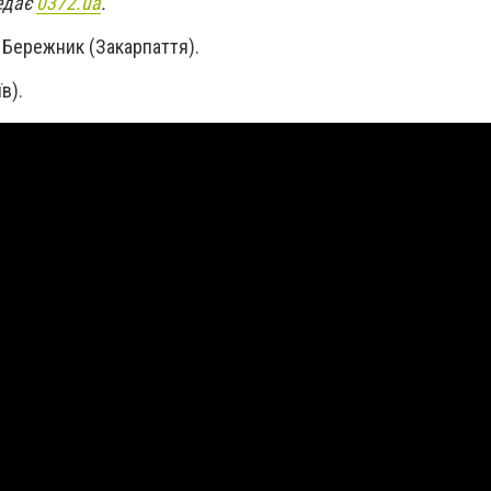
редає
0372.ua
.
 Бережник (Закарпаття).
в).