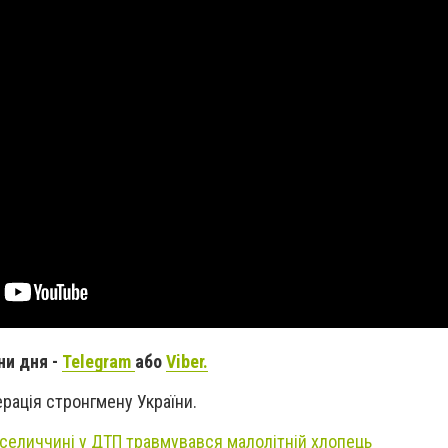
ни дня -
Telegram
або
Viber.
ерація стронгмену України.
селиччині у ДТП травмувався малолітній хлопець