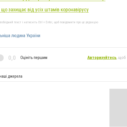
 що захищає від усіх штамів коронавірусу
бхідний текст і натисніть Ctrl + Enter, щоб повідомити про це редакцію
ьніша людина України
0,0
Оцініть першим
Авторизуйтесь
, щоб
 наші джерела