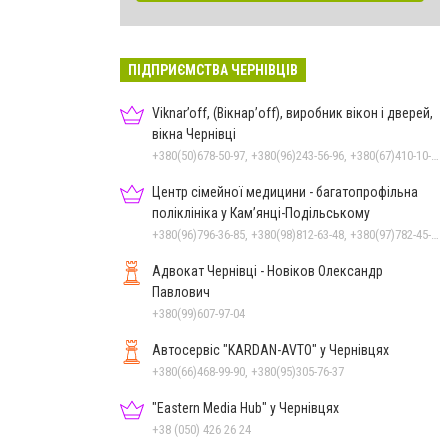
ПІДПРИЄМСТВА ЧЕРНІВЦІВ
Viknar’off, (Вікнар’off), виробник вікон і дверей,
вікна Чернівці
+380(50)678-50-97, +380(96)243-56-96, +380(67)410-10-74, +380(50)410-10-78
Центр сімейної медицини - багатопрофільна
поліклініка у Кам’янці-Подільському
+380(96)796-36-85, +380(98)812-63-48, +380(97)782-45-70
Адвокат Чернівці - Новіков Олександр
Павлович
+380(99)607-97-04
Автосервіс "KARDAN-AVTO" у Чернівцях
+380(66)468-99-90, +380(95)305-76-37
"Eastern Media Hub" у Чернівцях
+38 (050) 426 26 24