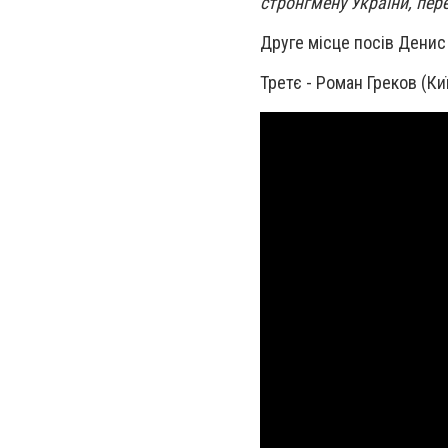
стронгмену України, пе
Друге місце посів Денис
Третє - Роман Греков (Киї