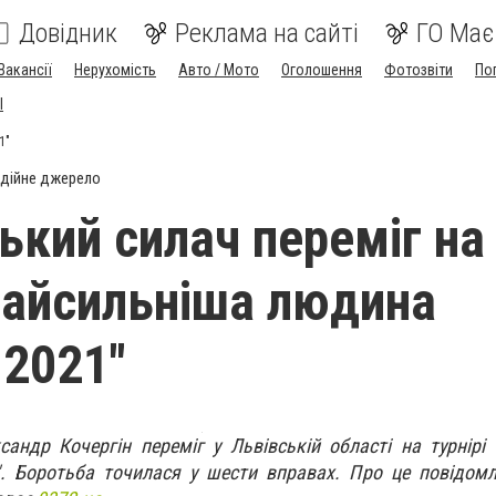
Довідник
Реклама на сайті
ГО Має
Вакансії
Нерухомість
Авто / Мото
Оголошення
Фотозвіти
По
I
1"
дійне джерело
ький силач переміг на
"Найсильніша людина
 2021"
андр Кочергін переміг у Львівській області на турнірі
". Боротьба точилася у шести вправах. Про це повідом