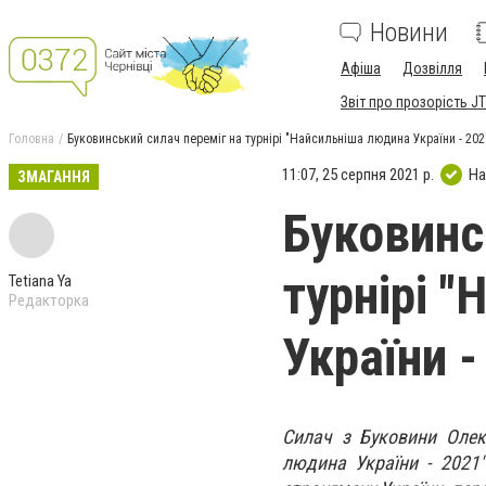
Новини
Афіша
Дозвілля
Звіт про прозорість JT
Головна
Буковинський силач переміг на турнірі "Найсильніша людина України - 202
11:07, 25 серпня 2021 р.
На
ЗМАГАННЯ
Буковинс
турнірі 
Tetiana Ya
Редакторка
України -
Силач з Буковини Олекс
людина України - 2021