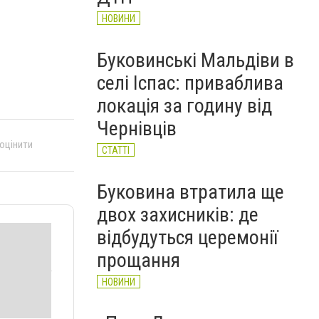
НОВИНИ
Буковинські Мальдіви в
селі Іспас: приваблива
локація за годину від
Чернівців
 оцінити
СТАТТІ
Буковина втратила ще
двох захисників: де
відбудуться церемонії
прощання
НОВИНИ