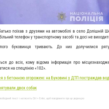
 батько поїхав з друзями на автомобілі в село Долішній Ш
ільний телефон у транспортному засобі та досі не виходить
клого буковинця тривають. До них долучилися ряту
ься до всіх, кому відома інформація про місцезнаходж
атися на спецлінію «102».
ся з бетонною огорожею: на Буковині у ДТП постраждав вод
рятували двох собак
бхідний текст і натисніть Ctrl + Enter, щоб повідомити про це редакцію