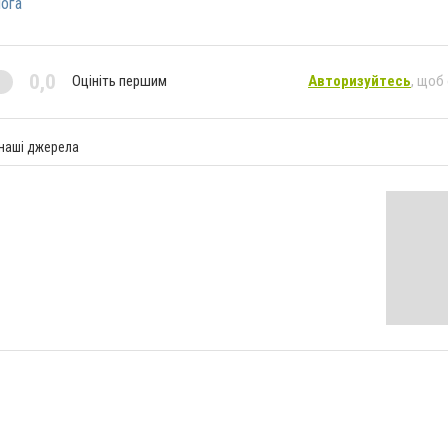
ога
0,0
Оцініть першим
Авторизуйтесь
, щоб
 наші джерела