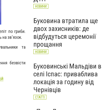
НОВИНИ
Буковина втратила ще
двох захисників: де
епіт по гриби.
відбудуться церемонії
 на зв'язок.
прощання
вальники та
НОВИНИ
ення безвісти
Буковинські Мальдіви в
селі Іспас: приваблива
ій
локація за годину від
Чернівців
СТАТТІ