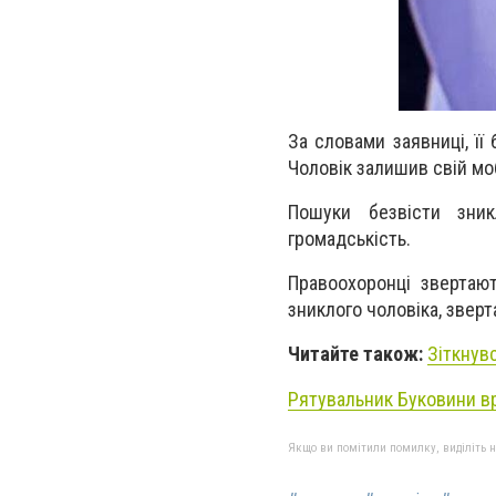
За словами заявниці, її
Чоловік залишив свій моб
Пошуки безвісти зни
громадськість.
Правоохоронці звертают
зниклого чоловіка, зверт
Читайте також:
Зіткнув
Рятувальник Буковини в
Якщо ви помітили помилку, виділіть нео