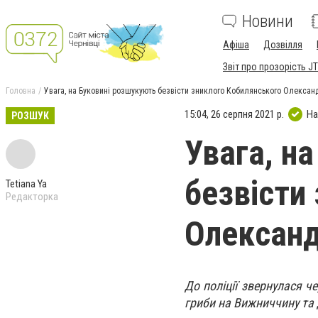
Новини
Афіша
Дозвілля
Звіт про прозорість JT
Головна
Увага, на Буковині розшукують безвісти зниклого Кобилянського Олексан
15:04, 26 серпня 2021 р.
На
РОЗШУК
Увага, н
безвісти
Tetiana Ya
Редакторка
Олександ
До поліції звернулася ч
гриби на Вижниччину та 