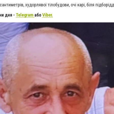
сантиметрів, худорлявої тілобудови, очі карі, біля підборід
ни дня -
Telegram
або
Viber.