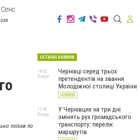
 Сенс
года
ОСТАННІ НОВИНИ
Чернівці серед трьох
18:52
Вчора
претендентів на звання
го
Молодіжної столиці України
НОВИНИ
У Чернівцях на три дні
17:45
Вчора
змінять рух громадського
транспорту: перелік
тько поїхав по
маршрутів