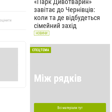
«Парк Дивотварин»
завітає до Чернівців:
коли та де відбудеться
 оцінити
сімейний захід
НОВИНИ
СПЕЦТЕМА
Між рядків
Всі матеріали тут