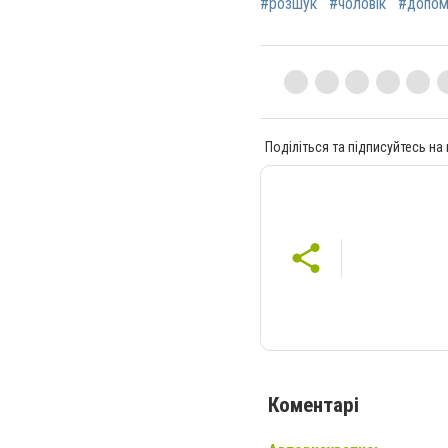
#розшук
#чоловік
#допом
Поділіться та підписуйтесь на
Коментарі