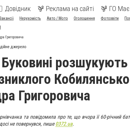
Довідник
Реклама на сайті
ГО Має
Вакансії
Нерухомість
Авто / Мото
Оголошення
Фотозвіти
По
I
дра Григоровича
дійне джерело
а Буковині розшукують
 зниклого Кобилянсько
ра Григоровича
ернівчанка та повідомила про те, що вчора її 60-річний ба
досі не повернувся, пише
0372.ua
.