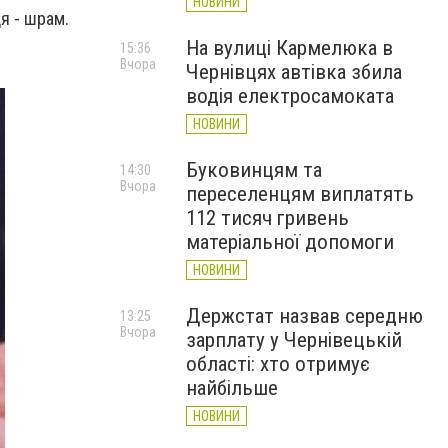
НОВИНИ
дя - шрам.
На вулиці Кармелюка в
15:36
Вчора
Чернівцях автівка збила
водія електросамоката
НОВИНИ
Буковинцям та
14:30
Вчора
переселенцям виплатять
112 тисяч гривень
матеріальної допомоги
НОВИНИ
Держстат назвав середню
13:25
Вчора
зарплату у Чернівецькій
області: хто отримує
найбільше
НОВИНИ