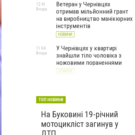
Ветеран у Чернівцях
12:41
Вчора
отримав мільйонний грант
на виробництво манікюрних
інструментів
НОВИНИ
У Чернівцях у квартирі
11:04
Вчора
знайшли тіло чоловіка з
ножовими пораненнями
НОВИНИ
Дністер стрімко міліє: у
10:31
Вчора
Хотині попереджають про
критичну ситуацію з водою
ТОП НОВИНИ
(ФОТО)
На Буковині 19-річний
НОВИНИ
мотоцикліст загинув у
ДТП