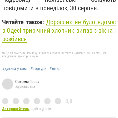
повідомити в понеділок, 30 серпня.
Читайте також
:
Дорослих не було вдома:
в Одесі трирічний хлопчик випав з вікна і
розбився
Якщо ви помітили помилку, виділіть необхідний текст і натисніть Ctrl + Enter, щоб
повідомити про це редакцію
#дитина у комі
#тортури
#лікарі
Соломія Ярова
журналістка
0,0
Авторизуйтесь
, щоб оцінити