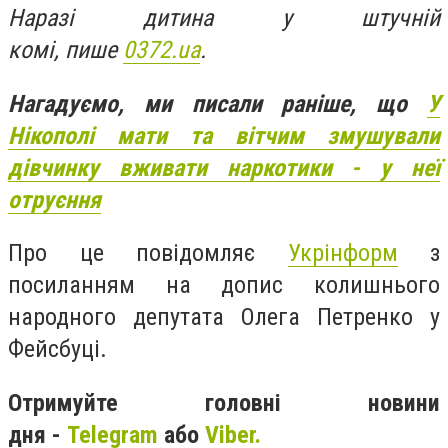
Наразі дитина у штучній
комі, пише
0372.ua
.
Нагадуємо, ми писали раніше, що
У
Нікополі мати та вітчим змушували
дівчинку вживати наркотики - у неї
отруєння
Про це повідомляє
Укрінформ
з
посиланням на допис колишнього
народного депутата Олега Петренко у
Фейсбуці.
Отримуйте головні новини
дня -
Telegram
або
Viber.