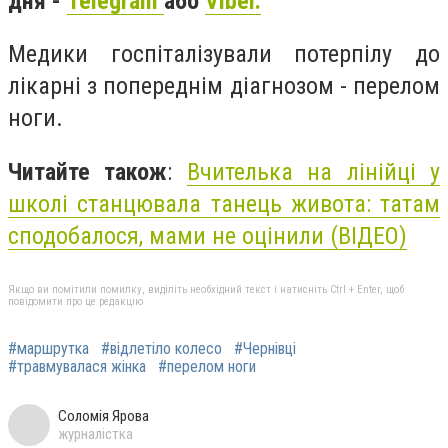
дня -
Telegram
або
Viber.
Медики госпіталізували потерпілу до
лікарні з попереднім діагнозом - перелом
ноги.
Читайте також
:
Вчителька на лінійці у
школі станцювала танець живота: татам
сподобалося, мами не оцінили (ВІДЕО)
Якщо ви помітили помилку, виділіть необхідний текст і натисніть Ctrl + Enter, щоб
повідомити про це редакцію
#маршрутка
#відлетіло колесо
#Чернівці
#травмувалася жінка
#перелом ноги
Соломія Ярова
журналістка