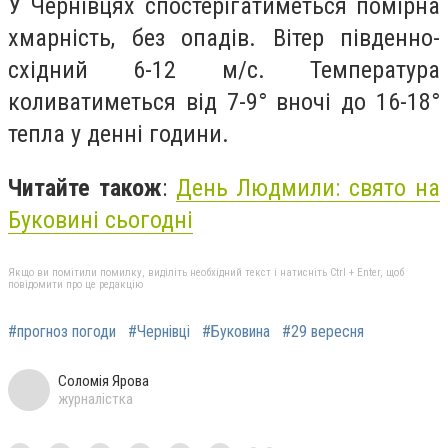
У Чернівцях спостерігатиметься помірна
хмарність, без опадів. Вітер південно-
східний 6-12 м/с. Температура
коливатиметься від 7-9° вночі до 16-18°
тепла у денні години.
Читайте також
:
День Людмили: свято на
Буковині сьогодні
Якщо ви помітили помилку, виділіть необхідний текст і натисніть Ctrl + Enter, щоб
повідомити про це редакцію
#прогноз погоди
#Чернівці
#Буковина
#29 вересня
Соломія Ярова
журналістка