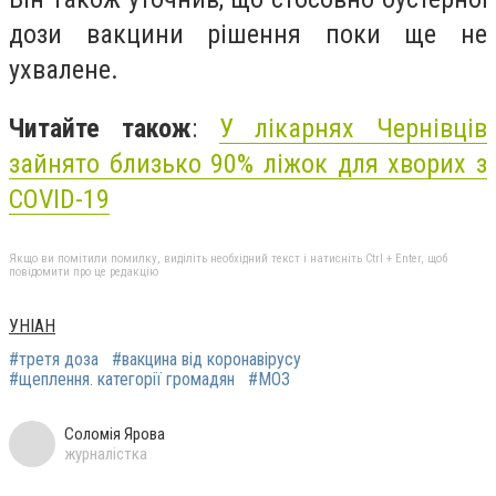
дози вакцини рішення поки ще не
ухвалене.
Читайте також
:
У лікарнях Чернівців
зайнято близько 90% ліжок для хворих з
COVID-19
Якщо ви помітили помилку, виділіть необхідний текст і натисніть Ctrl + Enter, щоб
повідомити про це редакцію
УНІАН
#третя доза
#вакцина від коронавірусу
#щеплення. категорії громадян
#МОЗ
Соломія Ярова
журналістка