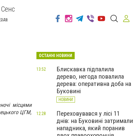
 Сенс
года
ОСТАННІ НОВИНИ
Блискавка підпалила
13:52
дерево, негода повалила
дерева: оперативна доба на
Буковині
НОВИНИ
вночі місцями
вецького ЦГМ,
Переховувався у лісі 11
12:28
днів: на Буковині затримали
нападника, який поранив
двох правоохоронців