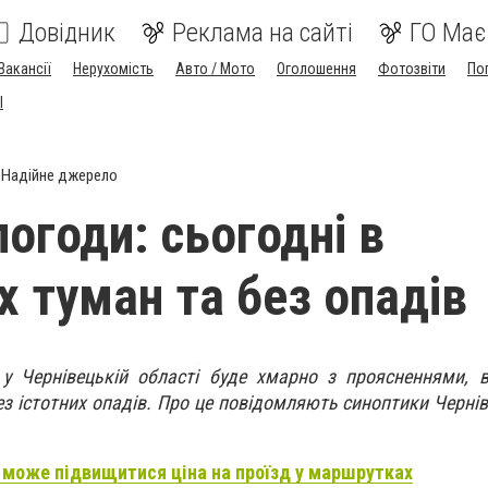
Довідник
Реклама на сайті
ГО Має
Вакансії
Нерухомість
Авто / Мото
Оголошення
Фотозвіти
По
I
Надійне джерело
огоди: сьогодні в
х туман та без опадів
 у Чернівецькій області буде хмарно з проясненнями, 
ез істотних опадів. Про це повідомляють синоптики Черні
 може підвищитися ціна на проїзд у маршрутках