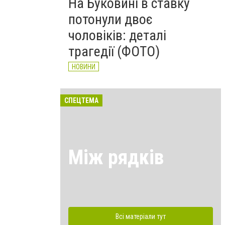
На Буковині в ставку
потонули двоє
чоловіків: деталі
трагедії (ФОТО)
НОВИНИ
СПЕЦТЕМА
Між рядків
Всі матеріали тут