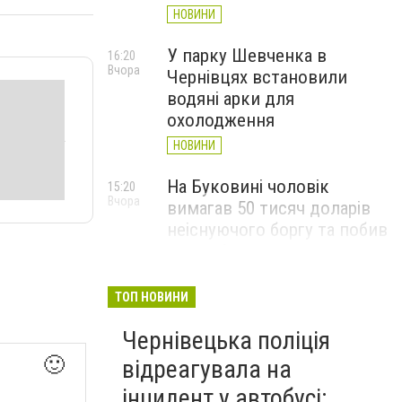
НОВИНИ
У парку Шевченка в
16:20
Вчора
Чернівцях встановили
водяні арки для
охолодження
НОВИНИ
На Буковині чоловік
15:20
Вчора
вимагав 50 тисяч доларів
неіснуючого боргу та побив
потерпілого
НОВИНИ
ТОП НОВИНИ
Пожежа від блискавки,
14:29
Вчора
Чернівецька поліція
повалене дерево і
порятунок собаки: як
🙂
відреагувала на
минула доба для
інцидент у автобусі: