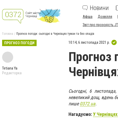
Новини
Афіша
Дозвілля
Звіт про прозорість JT
Головна
Прогноз погоди: сьогодні в Чернівцях туман та без опадів
10:14, 6 листопада 2021 р.
ПРОГНОЗ ПОГОДИ
Прогноз п
Чернівця
Tetiana Ya
Редакторка
Сьогодні, 6 листопада,
невеликий дощ, вдень б
пише
0372.ua
.
Нагадуємо:
У Чернівцях