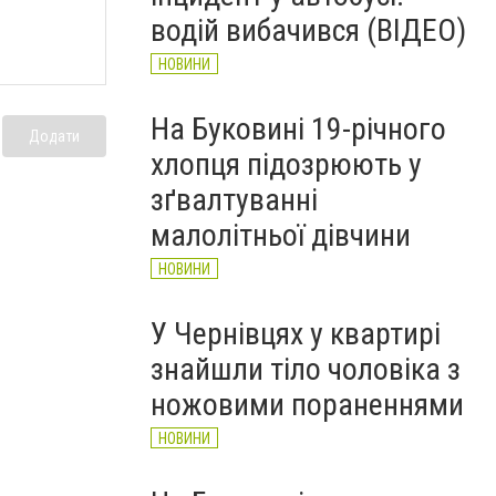
рятувальників Буковини
водій вибачився (ВІДЕО)
НОВИНИ
НОВИНИ
На Буковині 19-річного
Додати
хлопця підозрюють у
зґвалтуванні
малолітньої дівчини
НОВИНИ
У Чернівцях у квартирі
знайшли тіло чоловіка з
ножовими пораненнями
НОВИНИ