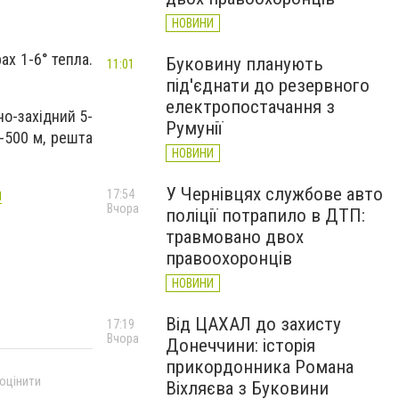
НОВИНИ
ах 1-6° тепла.
Буковину планують
11:01
під'єднати до резервного
електропостачання з
но-західний 5-
Румунії
0-500 м, решта
НОВИНИ
У Чернівцях службове авто
н
17:54
Вчора
поліції потрапило в ДТП:
травмовано двох
правоохоронців
НОВИНИ
Від ЦАХАЛ до захисту
17:19
Вчора
Донеччини: історія
прикордонника Романа
 оцінити
Віхляєва з Буковини