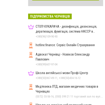
ПІДПРИЄМСТВА ЧЕРНІВЦІВ
СТОП! КУКАРАЧА - дезінфекція, дезінсекція,
дератизація, фумігація, система HACCP в
Чернівцях
+380(96)109-90-90
hotline.finance: Сервіс Онлайн Страхування
Адвокат Чернівці - Новіков Олександр
Павлович
+380(99)607-97-04
Школа англійської мови Профі-Центр
+380(50)067-49-11, +380(50)434-16-12
Медтехніка ЛТД, магазин медичних товарів в
Чернівцях
(0372) 55-56-16, (050) 399 21 11 торговий зал по вул.Героїв Майдану, (0372) 52 54 50 "Медтехніка" вул.Головна,16, (0372) 52 01 48 "Оптика" вул. Головна,29, (0372) 52 35 24 "Оптика" вул.Героїв Майдану,12
Шведсько-український медичний центр