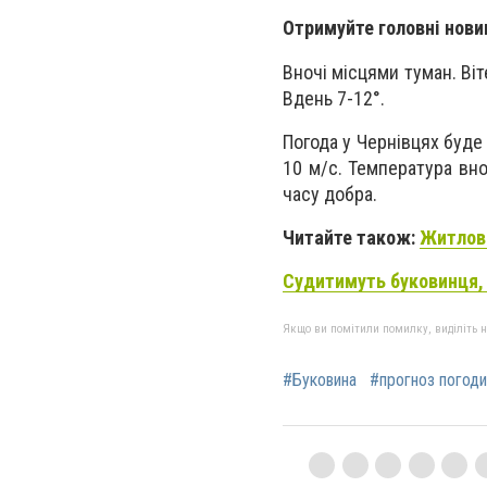
Отримуйте головні нови
Вночі місцями туман. Віт
Вдень 7-12°.
Погода у Чернівцях буде 
10 м/с. Температура вно
часу добра.
Читайте також:
Житлові
Судитимуть буковинця,
Якщо ви помітили помилку, виділіть нео
#Буковина
#прогноз погоди