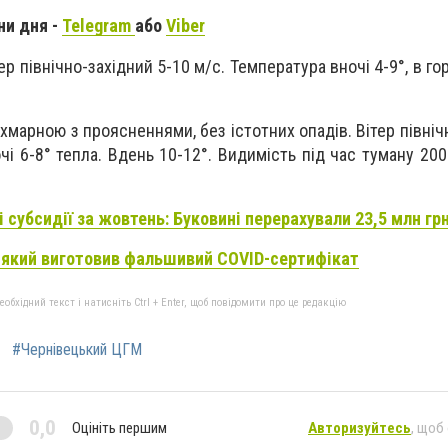
ни дня -
Telegram
або
Viber
ер північно-західний 5-10 м/с. Температура вночі 4-9°, в гор
хмарною з проясненнями, без істотних опадів. Вітер північ
чі 6-8° тепла. Вдень 10-12°. Видимість під час туману 20
 субсидії за жовтень: Буковині перерахували 23,5 млн гр
 який виготовив фальшивий COVID-сертифікат
бхідний текст і натисніть Ctrl + Enter, щоб повідомити про це редакцію
#Чернівецький ЦГМ
0,0
Оцініть першим
Авторизуйтесь
, щоб