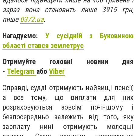
вдалося підвищити лише на 400 гривень і
зараз вона становить лише 3915 грн,
пише
0372.ua
.
Нагадуємо:
У сусідній з Буковиною
області стався землетрус
Отримуйте головні новини дня
-
Telegram
або
Viber
Справді, судді отримують найвищі пенсії,
а все тому, що виплати для них
розраховуються зовсім по-іншому і
безпосередньо залежить від того, яку
зарплату нині отримують молодші