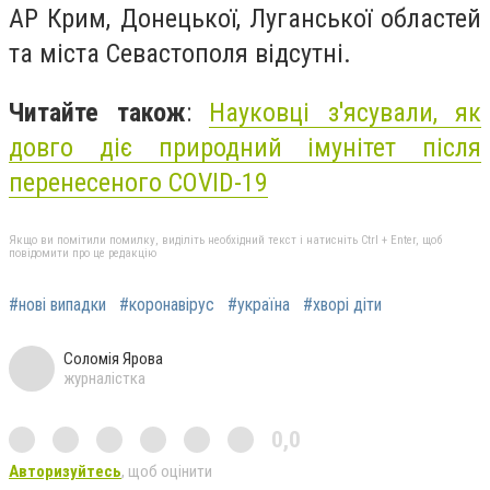
АР Крим, Донецької, Луганської областей
та міста Севастополя відсутні.
Читайте також
:
Науковці з'ясували, як
довго діє природний імунітет після
перенесеного COVID-19
Якщо ви помітили помилку, виділіть необхідний текст і натисніть Ctrl + Enter, щоб
повідомити про це редакцію
#нові випадки
#коронавірус
#україна
#хворі діти
Соломія Ярова
журналістка
0,0
Авторизуйтесь
, щоб оцінити