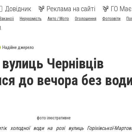
Довідник
Реклама на сайті
ГО Має
Вакансії
Нерухомість
Авто / Мото
Оголошення
Фотозвіти
По
I
Надійне джерело
 вулиць Чернівців
ся до вечора без води
фото ілюстративне
тік холодної води на розі вулиць Горіхівської-Мартов