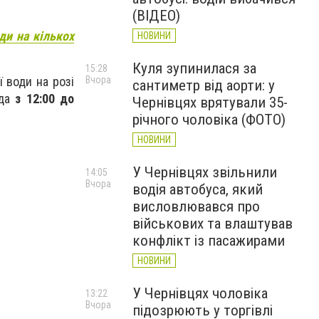
(ВІДЕО)
ди на кількох
НОВИНИ
Куля зупинилася за
15:28
Вчора
 води на розі
сантиметр від аорти: у
ада
з 12:00 до
Чернівцях врятували 35-
річного чоловіка (ФОТО)
НОВИНИ
У Чернівцях звільнили
14:05
Вчора
водія автобуса, який
висловлювався про
військових та влаштував
конфлікт із пасажирами
НОВИНИ
У Чернівцях чоловіка
13:22
Вчора
підозрюють у торгівлі