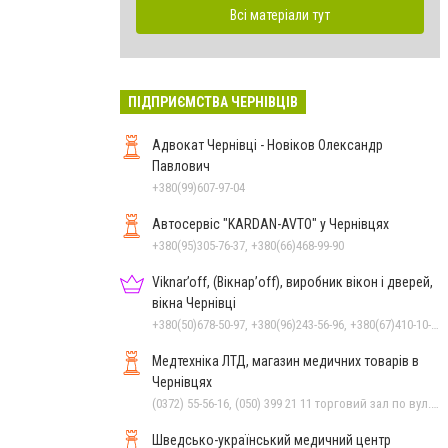
Всі матеріали тут
ПІДПРИЄМСТВА ЧЕРНІВЦІВ
Адвокат Чернівці - Новіков Олександр
Павлович
+380(99)607-97-04
Автосервіс "KARDAN-AVTO" у Чернівцях
+380(95)305-76-37, +380(66)468-99-90
Viknar’off, (Вікнар’off), виробник вікон і дверей,
вікна Чернівці
+380(50)678-50-97, +380(96)243-56-96, +380(67)410-10-74, +380(50)410-10-78
Медтехніка ЛТД, магазин медичних товарів в
Чернівцях
(0372) 55-56-16, (050) 399 21 11 торговий зал по вул.Героїв Майдану, (0372) 52 54 50 "Медтехніка" вул.Головна,16, (0372) 52 01 48 "Оптика" вул. Головна,29, (0372) 52 35 24 "Оптика" вул.Героїв Майдану,12
Шведсько-український медичний центр