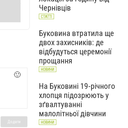
Чернівців
СТАТТІ
Буковина втратила ще
двох захисників: де
відбудуться церемонії
прощання
НОВИНИ
🙂
На Буковині 19-річного
хлопця підозрюють у
зґвалтуванні
малолітньої дівчини
Додати
НОВИНИ