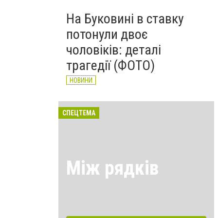
На Буковині в ставку
потонули двоє
чоловіків: деталі
трагедії (ФОТО)
НОВИНИ
СПЕЦТЕМА
Між рядків