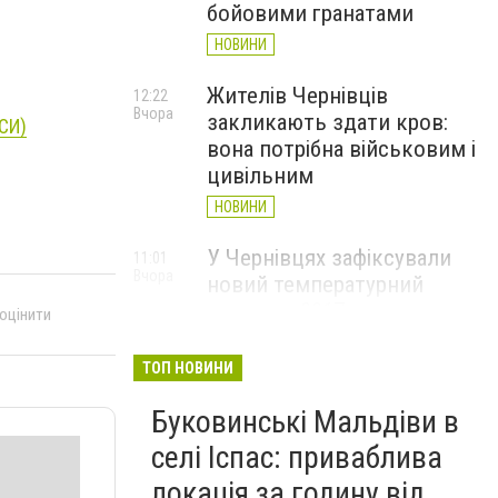
бойовими гранатами
НОВИНИ
Жителів Чернівців
12:22
Вчора
закликають здати кров:
ЕСИ)
вона потрібна військовим і
цивільним
НОВИНИ
У Чернівцях зафіксували
11:01
Вчора
новий температурний
рекорд з 2017 року
 оцінити
НОВИНИ
ТОП НОВИНИ
Через спеку у Чернівецькій
10:06
Вчора
Буковинські Мальдіви в
області обмежили рух
великовагового транспорту
селі Іспас: приваблива
НОВИНИ
локація за годину від