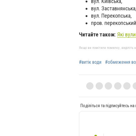
вул. Київська,
вул. Заставнянська
вул. Перекопська,
пров. перекопський 
Читайте також
:
Які вул
Якщо ви помітили помилку, виділіть нео
#витік води
#обмеження во
Поділіться та підписуйтесь на