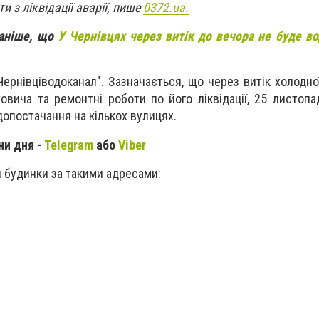
 з ліквідації аварії, пише
0372.ua.
раніше, що
У Чернівцях через витік до вечора не буде во
ернівціводоканал". Зазначається, що через витік холодної
товича та ремонтні роботи по його ліквідації, 25 листоп
опостачання на кількох вулицях.
ни дня -
Telegram
або
Viber
я будинки за такими адресами: