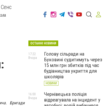
 Сенс
года
ОСТАННІ НОВИНИ
Голову сільради на
17:22
Вчора
Буковині судитимуть через
:
15 млн грн збитків під час
будівництва укриття для
школярів
НОВИНИ
Чернівецька поліція
16:00
Вчора
відреагувала на інцидент у
ича. Бригади
автобусі: водій вибачився