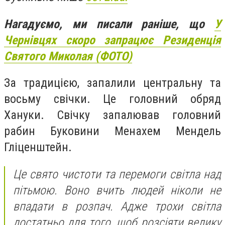
Нагадуємо, ми писали раніше, що
У
Чернівцях скоро запрацює Резиденція
Святого Миколая (ФОТО)
За традицією, запалили центральну та
восьму свічки. Це головний обряд
Хануки. Свічку запалював головний
рабин Буковини Менахем Мендель
Гліценштейн.
Це свято чистоти та перемоги світла над
пітьмою. Воно вчить людей ніколи не
впадати в розпач. Адже трохи світла
достатньо для того, щоб розсіяти велику