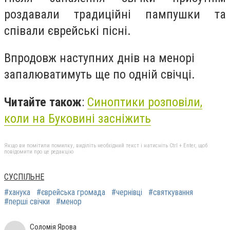
роздавали традиційні пампушки та
співали єврейські пісні.
Впродовж наступних днів на менорі
запалюватимуть ще по одній свічці.
Читайте також
:
Синоптики розповіли,
коли на Буковині засніжить
Якщо ви помітили помилку, виділіть необхідний текст і натисніть Ctrl + Enter, щоб
повідомити про це редакцію
СУСПІЛЬНЕ
#ханука
#єврейська громада
#чернівці
#святкування
#перші свічки
#менор
Соломія Ярова