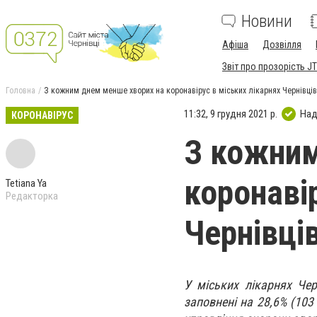
Новини
Афіша
Дозвілля
Звіт про прозорість JT
Головна
З кожним днем менше хворих на коронавірус в міських лікарнях Чернівців
11:32, 9 грудня 2021 р.
Над
КОРОНАВІРУС
З кожним
коронаві
Tetiana Ya
Редакторка
Чернівці
У міських лікарнях Чер
заповнені на 28,6% (103 