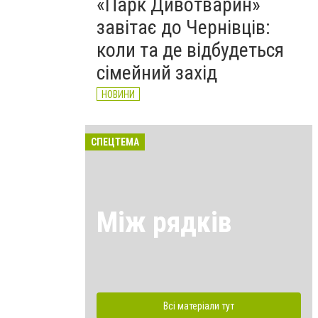
«Парк Дивотварин»
завітає до Чернівців:
коли та де відбудеться
сімейний захід
НОВИНИ
СПЕЦТЕМА
Між рядків
Всі матеріали тут