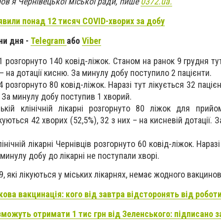
ов’я Чернівецької міської ради, пише
0372.ua.
иявили понад 12 тисяч COVID-хворих за добу
ни дня -
Telegram
або
Viber
№1 розгорнуто 140 ковід-ліжок. Станом на ранок 9 грудня ту
і – на дотації кисню. За минулу добу поступило 2 пацієнти.
№4 розгорнуто 80 ковід-ліжок. Наразі тут лікується 32 пацієн
. За минулу добу поступив 1 хворий.
ській клінічній лікарні розгорнуто 80 ліжок для прий
куються 42 хворих (52,5%), 32 з них – на кисневій дотації. 
клінічній лікарні Чернівців розгорнуто 60 ковід-ліжок. Наразі
а минулу добу до лікарні не поступали хворі.
9, які лікуються у міських лікарнях, немає жодного вакцино
кова вакцинація: кого від завтра відсторонять від робот
зможуть отримати 1 тис грн від Зеленського: підписано з