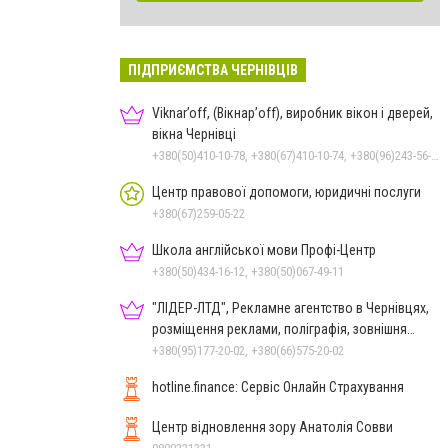
ПІДПРИЄМСТВА ЧЕРНІВЦІВ
Viknar’off, (Вікнар’off), виробник вікон і дверей,
вікна Чернівці
+380(50)410-10-78, +380(67)410-10-74, +380(96)243-56-96, +380(50)678-50-97
Центр правової допомоги, юридичні послуги
+380(67)259-05-22
Школа англійської мови Профі-Центр
+380(50)434-16-12, +380(50)067-49-11
"ЛІДЕР-ЛТД", Рекламне агентство в Чернівцях,
розміщення реклами, поліграфія, зовнішня
реклама
+380(95)177-20-02, +380(66)575-20-02
hotline.finance: Сервіс Онлайн Страхування
Центр відновлення зору Анатолія Совви