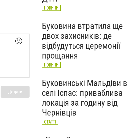
НОВИНИ
Буковина втратила ще
двох захисників: де
🙂
відбудуться церемонії
прощання
НОВИНИ
Буковинські Мальдіви в
селі Іспас: приваблива
Додати
локація за годину від
Чернівців
СТАТТІ