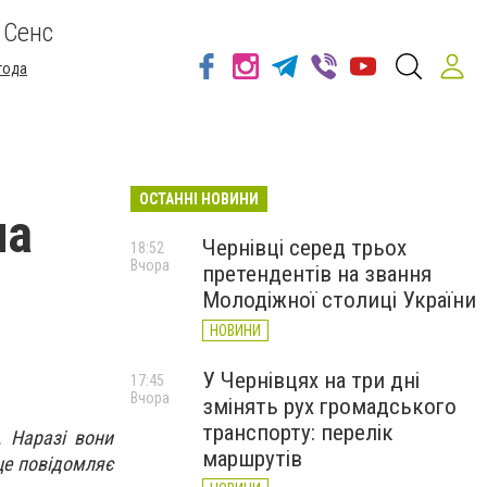
 Сенс
года
ОСТАННІ НОВИНИ
на
Чернівці серед трьох
18:52
Вчора
претендентів на звання
Молодіжної столиці України
НОВИНИ
У Чернівцях на три дні
17:45
Вчора
змінять рух громадського
транспорту: перелік
. Наразі вони
маршрутів
 це повідомляє