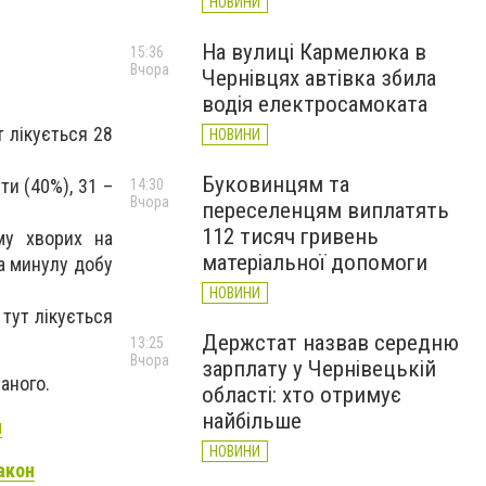
НОВИНИ
На вулиці Кармелюка в
15:36
Вчора
Чернівцях автівка збила
водія електросамоката
т лікується 28
НОВИНИ
Буковинцям та
ти (40%), 31 –
14:30
Вчора
переселенцям виплатять
112 тисяч гривень
ому хворих на
матеріальної допомоги
За минулу добу
НОВИНИ
 тут лікується
Держстат назвав середню
13:25
Вчора
зарплату у Чернівецькій
ваного.
області: хто отримує
найбільше
и
НОВИНИ
акон