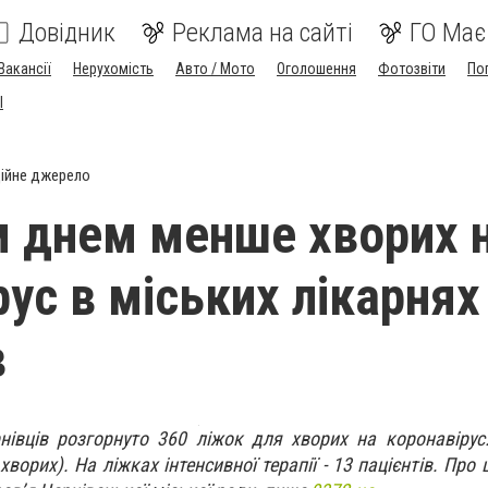
Довідник
Реклама на сайті
ГО Має
Вакансії
Нерухомість
Авто / Мото
Оголошення
Фотозвіти
По
I
ійне джерело
 днем менше хворих 
рус в міських лікарнях
в
нівців розгорнуто 360 ліжок для хворих на коронавірус
хворих). На ліжках інтенсивної терапії - 13 пацієнтів. Про