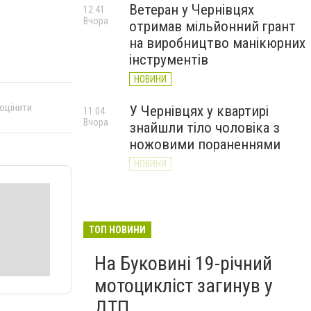
Ветеран у Чернівцях
12:41
Вчора
отримав мільйонний грант
на виробництво манікюрних
інструментів
НОВИНИ
 оцінити
У Чернівцях у квартирі
11:04
Вчора
знайшли тіло чоловіка з
ножовими пораненнями
НОВИНИ
Дністер стрімко міліє: у
10:31
Вчора
Хотині попереджають про
критичну ситуацію з водою
ТОП НОВИНИ
(ФОТО)
На Буковині 19-річний
НОВИНИ
мотоцикліст загинув у
ДТП