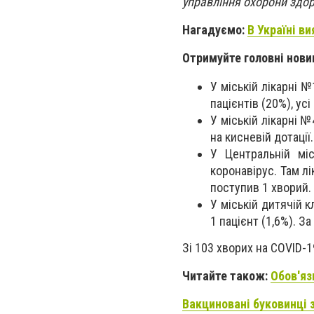
управління охорони здор
Нагадуємо:
В Україні в
Отримуйте головні нови
️У міській лікарні 
пацієнтів (20%), ус
️У міській лікарні 
на кисневій дотації
️У Центральній мі
коронавірус. Там лі
поступив 1 хворий.
️У міській дитячій 
1 пацієнт (1,6%). З
Зі 103 хворих на COVID-1
Читайте також:
Обов'яз
Вакциновані буковинці 