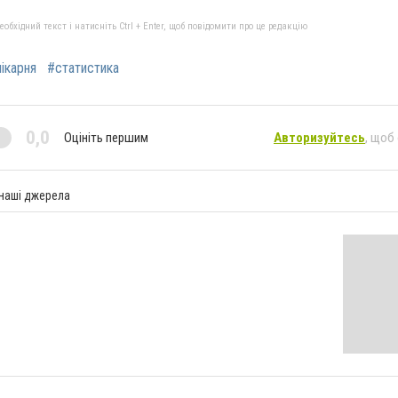
бхідний текст і натисніть Ctrl + Enter, щоб повідомити про це редакцію
ікарня
#статистика
0,0
Оцініть першим
Авторизуйтесь
, щоб
 наші джерела