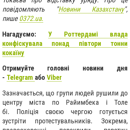
Токаєва про відставку уряду. Про це
повідомляють "
Новини Казахстану
",
пише
0372.ua.
Нагадуємо:
У Роттердамі влада
конфіскувала понад півтори тонни
кокаїну
Отримуйте головні новини дня
-
Telegram
або
Viber
Зазначається, що групи людей рушили до
центру міста по Райимбека і Толе
бі. Поліція своєю чергою готується
зустріти протестувальників. Зокрема,