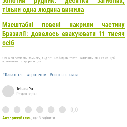
золотий рудник: десятки загиблих,
тільки одна людина вижила
Масштабні повені накрили частину
Бразилії: довелось евакуювати 11 тисяч
осіб
Якщо ви помітили помилку, виділіть необхідний текст і натисніть Ctrl + Enter, щоб
повідомити про це редакцію
#Казахстан
#протести
#світові новини
Tetiana Ya
Редакторка
0,0
Авторизуйтесь
, щоб оцінити