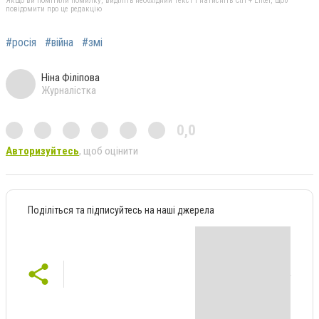
Якщо ви помітили помилку, виділіть необхідний текст і натисніть Ctrl + Enter, щоб
повідомити про це редакцію
#росія
#війна
#змі
Ніна Філіпова
Журналістка
0,0
Авторизуйтесь
, щоб оцінити
Поділіться та підписуйтесь на наші джерела