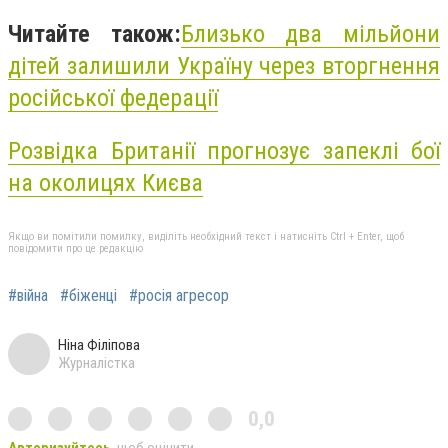
Читайте також:
Близько два мільйони
дітей залишили Україну через вторгнення
російської федерації
Розвідка Британії прогнозує запеклі бої
на околицях Києва
Якщо ви помітили помилку, виділіть необхідний текст і натисніть Ctrl + Enter, щоб
повідомити про це редакцію
#війна
#біженці
#росія агресор
Ніна Філіпова
Журналістка
0,0
Авторизуйтесь
, щоб оцінити