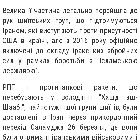
Велика її частина легально перейшла до
рук шиїтських груп, що підтримуються
Іраном, які виступають проти присутності
США в країні, але з 2016 року офіційно
включені до складу іракських збройних
сил у рамках боротьби з "Ісламською
державою".
РПГ і протитанкові ракети, що
перебувають у володінні "Хашд аш-
Шаабі", найпотужнішої групи шиїтів, були
доставлені в Іран через прикордонний
перехід Саламджа 26 березня, де вони
були отримані іранськими військовими і