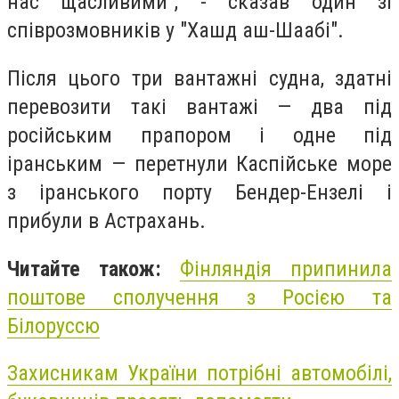
нас щасливими", - сказав один зі
співрозмовників у "Хашд аш-Шаабі".
Після цього три вантажні судна, здатні
перевозити такі вантажі — два під
російським прапором і одне під
іранським — перетнули Каспійське море
з іранського порту Бендер-Ензелі і
прибули в Астрахань.
Читайте також:
Фінляндія припинила
поштове сполучення з Росією та
Білоруссю
Захисникам України потрібні автомобілі,