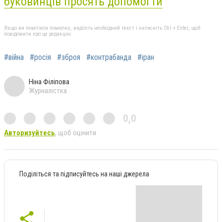
буковинців просять допомогти
Якщо ви помітили помилку, виділіть необхідний текст і натисніть Ctrl + Enter, щоб
повідомити про це редакцію
#війна
#росія
#зброя
#контрабанда
#іран
Ніна Філіпова
Журналістка
0,0
Авторизуйтесь
, щоб оцінити
Поділіться та підписуйтесь на наші джерела