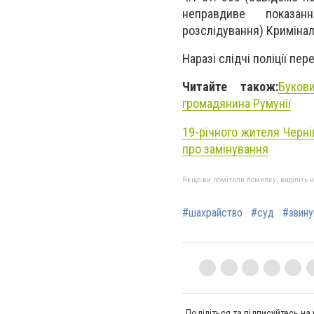
неправдиве показа
розслідування) Кримінал
Наразі слідчі поліції п
Читайте також:
Буков
громадянина Румунії
19-річного жителя Черні
про замінування
Якщо ви помітили помилку, виділіть нео
#шахрайство
#суд
#звину
Поділіться та підписуйтесь на