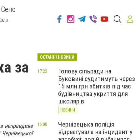
 Сенс
года
ОСТАННІ НОВИНИ
ка за
Голову сільради на
17:22
Буковині судитимуть через
15 млн грн збитків під час
будівництва укриття для
школярів
НОВИНИ
Чернівецька поліція
16:00
за неправдиве
відреагувала на інцидент у
 Чернівецької
автобусі: водій вибачився