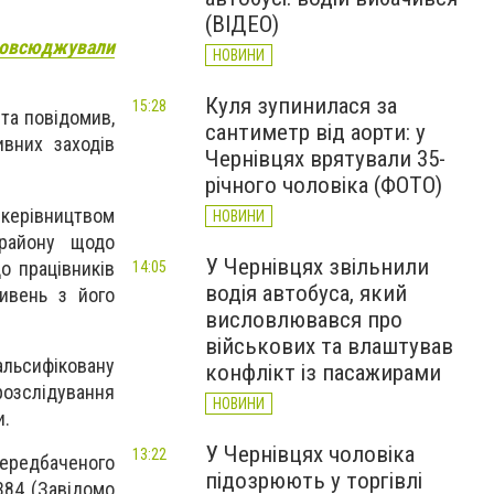
(ВІДЕО)
зповсюджували
НОВИНИ
Куля зупинилася за
15:28
та повідомив,
сантиметр від аорти: у
вних заходів
Чернівцях врятували 35-
річного чоловіка (ФОТО)
 керівництвом
НОВИНИ
 району щодо
У Чернівцях звільнили
о працівників
14:05
водія автобуса, який
ривень з його
висловлювався про
військових та влаштував
льсифіковану
конфлікт із пасажирами
розслідування
НОВИНИ
и.
У Чернівцях чоловіка
13:22
передбаченого
підозрюють у торгівлі
384 (Завідомо