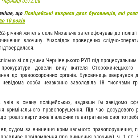
 Чернівці 0372.ua
раніше, що
Поліцейські викрили двох буковинців, які ро
до 10 років
62-річний житель села Михальча зателефонував до поліції 
чинення злочину. Унаслідок проведених слідчо-операти
 підтвердилася.
 спільно зі слідчими Чернівецького РУП під процесуальним
ї прокуратури довели вину жителя Сторожинецького
ння до правоохоронних органів. Буковинець звернувся д
що невідома особа незаконно заволоділа 18 тисячами г
 увів в оману поліцейських, надавши їм завідомо сфа
ня кримінального правопорушення. Під час досудового 
що гроші з карти зняв її власник та витратив на свої потреб
ред судом за вчинення кримінального правопорушення, 
еправдиве повідомлення про вчинення злочину), ч. 1 ст. 