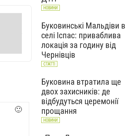
НОВИНИ
Буковинські Мальдіви в
селі Іспас: приваблива
локація за годину від
Чернівців
СТАТТІ
Буковина втратила ще
двох захисників: де
відбудуться церемонії
🙂
прощання
НОВИНИ