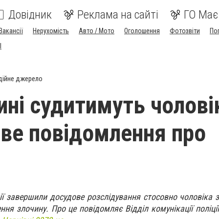
Довідник
Реклама на сайті
ГО Має
Вакансії
Нерухомість
Авто / Мото
Оголошення
Фотозвіти
По
I
н
дійне джерело
ині судитимуть чолові
ве повідомлення про
ції завершили досудове розслідування стосовно чоловіка 
ня злочину. Про це повідомляє Відділ комунікації поліції