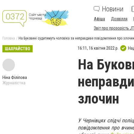
Новини
Афіша
Дозвілля
Звіт про прозорість JT
Головна
На Буковині судитимуть чоловіка за неправдиве повідомлення про злочи
16:11, 16 квітня 2022 р.
На
ШАХРАЙСТВО
На Буков
неправди
Ніна Філіпова
Журналістка
злочин
У Чернівцях слідчі полі
повідомлення про вчинен