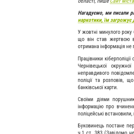
області, пише
Сайт міста
Нагадуємо, ми писали 
наркотики, їм загрожує 
У жовтні минулого року 
що він став жертвою в
отримана інформація не
Працівники кіберполіції
Чернівецької окружно
неправдивого повідомле
поліції та розповів, 
банківської карти.
Своїми діями порушник
інформацію про вчинен
поліцейські встановили, 
Буковинець постане пе
ч.1 ст. 383 (Завідомо н