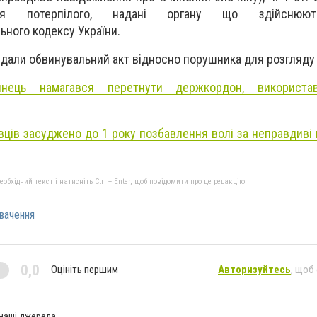
ння потерпілого, надані органу що здійснюют
ьного кодексу України.
ередали обвинувальний акт відносно порушника для розгляду
инець намагався перетнути держкордон, використа
вців засуджено до 1 року позбавлення волі за неправдиві
бхідний текст і натисніть Ctrl + Enter, щоб повідомити про це редакцію
вачення
0,0
Оцініть першим
Авторизуйтесь
, щоб
 наші джерела