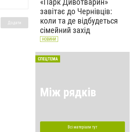
«Парк Дивотварин»
завітає до Чернівців:
коли та де відбудеться
Додати
сімейний захід
НОВИНИ
СПЕЦТЕМА
Між рядків
Всі матеріали тут