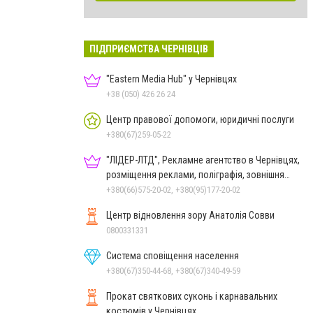
ПІДПРИЄМСТВА ЧЕРНІВЦІВ
"Eastern Media Hub" у Чернівцях
+38 (050) 426 26 24
Центр правової допомоги, юридичні послуги
+380(67)259-05-22
"ЛІДЕР-ЛТД", Рекламне агентство в Чернівцях,
розміщення реклами, поліграфія, зовнішня
реклама
+380(66)575-20-02, +380(95)177-20-02
Центр відновлення зору Анатолія Совви
0800331331
Система сповіщення населення
+380(67)350-44-68, +380(67)340-49-59
Прокат святкових суконь і карнавальних
костюмів у Чернівцях