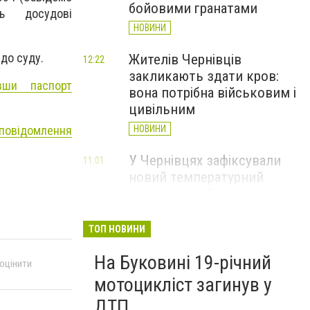
бойовими гранатами
ь досудові
НОВИНИ
 до суду.
Жителів Чернівців
12:22
закликають здати кров:
вши паспорт
вона потрібна військовим і
цивільним
 повідомлення
НОВИНИ
У Чернівцях зафіксували
11:01
новий температурний
рекорд з 2017 року
НОВИНИ
ТОП НОВИНИ
Через спеку у Чернівецькій
10:06
На Буковині 19-річний
області обмежили рух
 оцінити
великовагового транспорту
мотоцикліст загинув у
НОВИНИ
ДТП