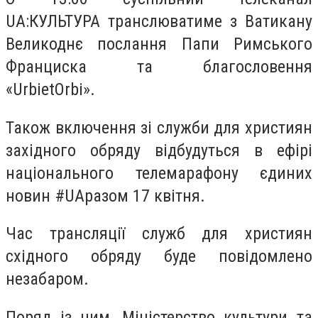
UA:КУЛЬТУРА транслюватиме з Ватикану
Великоднє послання Папи Римського
Франциска та благословення
«UrbietOrbi».
Також включення зі служби для християн
західного обряду відбудуться в ефірі
національного телемарафону єдиних
новин #UAразом 17 квітня.
Час трансляції служб для християн
східного обряду буде повідомлено
незабаром.
Поряд із цим, Міністерство культури та