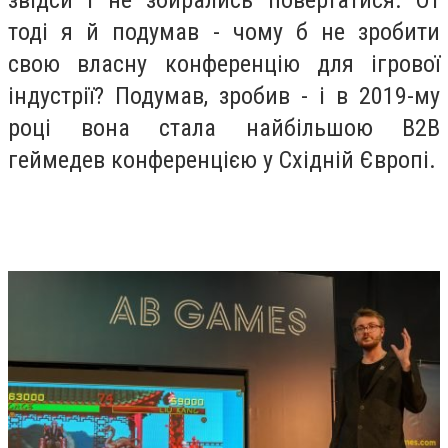
звідси і не збирались повертатися. От
тоді я й подумав - чому б не зробити
свою власну конференцію для ігрової
індустрії? Подумав, зробив - і в 2019-му
році вона стала найбільшою В2В
геймедев конференцією у Східній Європі.