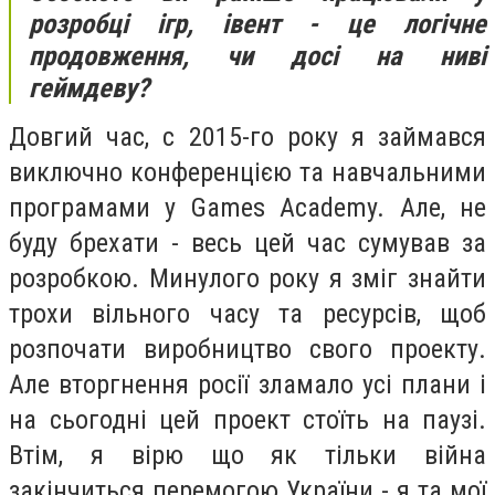
розробці ігр, івент - це логічне
продовження, чи досі на ниві
геймдеву?
Довгий час, с 2015-го року я займався
виключно конференцією та навчальними
програмами у Games Academy. Але, не
буду брехати - весь цей час сумував за
розробкою. Минулого року я зміг знайти
трохи вільного часу та ресурсів, щоб
розпочати виробництво свого проекту.
Але вторгнення росії зламало усі плани і
на сьогодні цей проект стоїть на паузі.
Втім, я вірю що як тільки війна
закінчиться перемогою України - я та мої