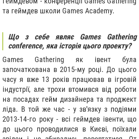
геймдевом - конференції Games Gathering
та геймдев школи Games Academy.
Що з себе являє Games Gathering
conference, яка історія цього проекту?
Games Gathering як івент була
започаткована в 2015-му році. До цього
часу я вже 13 років працював в ігровій
індустрії, але трохи втомився від роботи
на посадах гейм дизайнера та проджект
ліда. В той же час - у зв'язку з подіями
2013-14-го року - всі геймдев івенти, що
до цього проводилися в Києві, поїхали