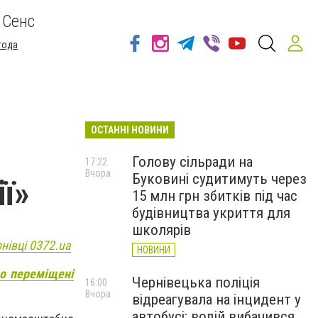
 Сенс
года
ОСТАННІ НОВИНИ
Голову сільради на
17:22
Вчора
Буковині судитимуть через
ї»
15 млн грн збитків під час
будівництва укриття для
школярів
нівці 0372.ua
НОВИНИ
ьо переміщені
Чернівецька поліція
16:00
Вчора
відреагувала на інцидент у
автобусі: водій вибачився