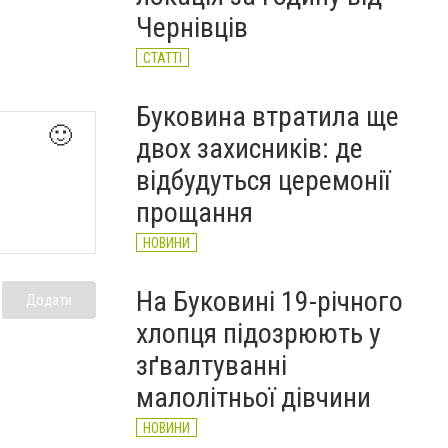
Чернівців
СТАТТІ
Буковина втратила ще
🙂
двох захисників: де
відбудуться церемонії
прощання
НОВИНИ
На Буковині 19-річного
Додати
хлопця підозрюють у
зґвалтуванні
малолітньої дівчини
НОВИНИ