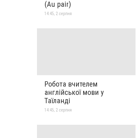
(Au pair)
14:45, 2 серпня
Робота вчителем
англійської мови у
Таїланді
14:45, 2 серпня