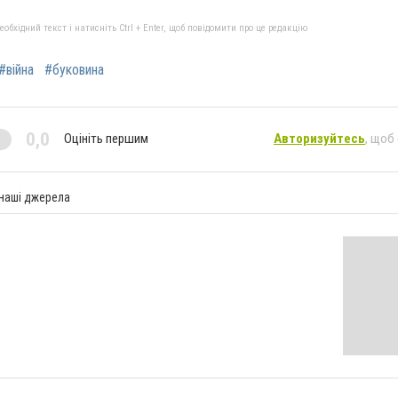
бхідний текст і натисніть Ctrl + Enter, щоб повідомити про це редакцію
#війна
#буковина
0,0
Оцініть першим
Авторизуйтесь
, щоб
 наші джерела