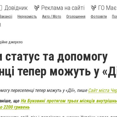
Довідник
Реклама на сайті
ГО Має
Вакансії
Нерухомість
Авто / Мото
Оголошення
Фотозвіти
По
I
дійне джерело
 статус та допомогу
нці тепер можуть у «Ді
могу переселенці тепер можуть у «Дії», пише
Сайт міста Чер
раніше, що
На Буковині протягом трьох місяців внутрішн
о 2200 гривень