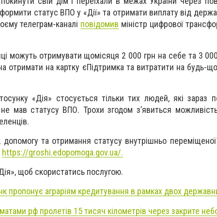
 покинути свій дім і переїхали в межах України через п
формити статус ВПО у «Дії» та отримати виплату від держа
своєму телеграм-каналі
повідомив
міністр цифрової трансфор
ці можуть отримувати щомісяця 2 000 грн на себе та 3 000
а отримати на картку єПідтримка та витратити на будь-що
тосунку «Дія» стосується тільки тих людей, які зараз 
сі не мав статусу ВПО. Трохи згодом зʼявиться можливіст
еленців.
, допомогу та отримання статусу внутрішньо переміщено
-
https://groshi.edopomoga.gov.ua/.
Дія», щоб скористатись послугою.
к пропонує аграріям кредитування в рамках двох державн
матами рф пролетів 15 тисяч кілометрів через закрите неб