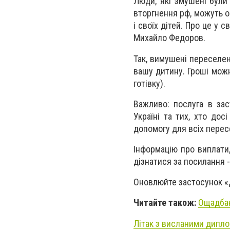
Люди, які змушені були
вторгнення рф, можуть о
і своїх дітей. Про це у 
Михайло Федоров.
Так, вимушені переселен
вашу дитину. Гроші можн
готівку).
Важливо: послуга в зас
Україні та тих, хто до
допомогу для всіх перес
Інформацію про виплати
дізнатися за посилання 
Оновлюйте застосунок «
Читайте також:
Ощадбан
Літак з висланими дипло