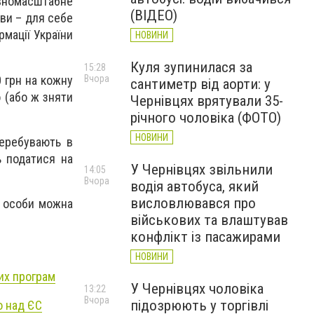
овномасштабне
(ВІДЕО)
ви – для себе
мації України
НОВИНИ
Куля зупинилася за
15:28
 грн на кожну
Вчора
сантиметр від аорти: у
 (або ж зняти
Чернівцях врятували 35-
річного чоловіка (ФОТО)
НОВИНИ
перебувають в
ь податися на
У Чернівцях звільнили
14:05
Вчора
водія автобуса, який
висловлювався про
ї особи можна
військових та влаштував
конфлікт із пасажирами
НОВИНИ
их програм
У Чернівцях чоловіка
13:22
Вчора
підозрюють у торгівлі
о над ЄС