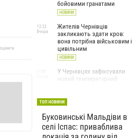
бойовими гранатами
НОВИНИ
Жителів Чернівців
12:22
Вчора
закликають здати кров:
вона потрібна військовим і
цивільним
 оцінити
НОВИНИ
У Чернівцях зафіксували
11:01
Вчора
новий температурний
рекорд з 2017 року
НОВИНИ
ТОП НОВИНИ
Через спеку у Чернівецькій
10:06
Вчора
Буковинські Мальдіви в
області обмежили рух
великовагового транспорту
селі Іспас: приваблива
НОВИНИ
локація за годину від