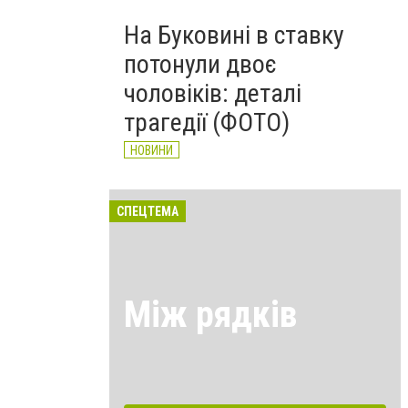
На Буковині в ставку
потонули двоє
чоловіків: деталі
трагедії (ФОТО)
НОВИНИ
СПЕЦТЕМА
Між рядків