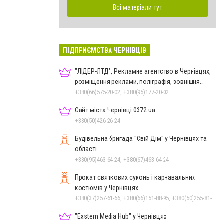
Всі матеріали тут
ПІДПРИЄМСТВА ЧЕРНІВЦІВ
"ЛІДЕР-ЛТД", Рекламне агентство в Чернівцях,
розміщення реклами, поліграфія, зовнішня
реклама
+380(66)575-20-02, +380(95)177-20-02
Сайт міста Чернівці 0372.ua
+380(50)426-26-24
Будівельна бригада "Свій Дім" у Чернівцях та
області
+380(95)463-64-24, +380(67)463-64-24
Прокат святкових суконь і карнавальних
костюмів у Чернівцях
+380(37)257-61-66, +380(66)151-88-95, +380(50)255-81-16
"Eastern Media Hub" у Чернівцях