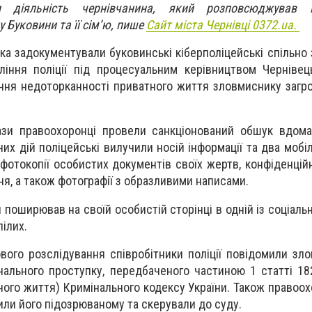
и діяльність чернівчанина, який розповсюджував к
 Буковини та її сім’ю, пише
Сайт міста Чернівці 0372.ua.
ка задокументували буковинські кіберполіцейські спільно 
ління поліції під процесуальним керівництвом Чернівец
ння недоторканності приватного життя зловмиснику загр
ази правоохоронці провели санкціонований обшук вдома
чих дій поліцейські вилучили носій інформації та два мобі
 фотокопії особистих документів своїх жертв, конфіденцій
ня, а також фотографії з образливими написами.
 поширював на своїй особистій сторінці в одній із соціал
ілих.
вого розслідування співробітники поліції повідомили зл
інального проступку, передбаченого частиною 1 статті 1
ого життя) Кримінального кодексу України. Також правоох
или його підозрюваному та скерували до суду.