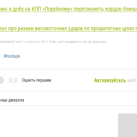
вині а добу на КПП «Порубному» перетинають кордон близь
зує про ризики високоточних ударів по пріоритетних цілях п
бхідний текст і натисніть Ctrl + Enter, щоб повідомити про це редакцію
#поліція
0,0
Оцініть першим
Авторизуйтесь
, щоб
 наші джерела