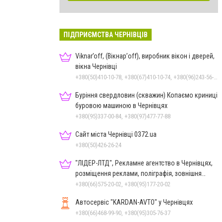
ПІДПРИЄМСТВА ЧЕРНІВЦІВ
Viknar’off, (Вікнар’off), виробник вікон і дверей,
вікна Чернівці
+380(50)410-10-78, +380(67)410-10-74, +380(96)243-56-96, +380(50)678-50-97
Буріння свердловин (скважин) Копаємо криниці
буровою машиною в Чернівцях
+380(95)337-00-84, +380(97)477-77-88
Сайт міста Чернівці 0372.ua
+380(50)426-26-24
"ЛІДЕР-ЛТД", Рекламне агентство в Чернівцях,
розміщення реклами, поліграфія, зовнішня
реклама
+380(66)575-20-02, +380(95)177-20-02
Автосервіс "KARDAN-AVTO" у Чернівцях
+380(66)468-99-90, +380(95)305-76-37