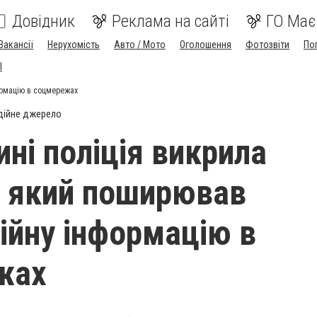
Довідник
Реклама на сайті
ГО Має
Вакансії
Нерухомість
Авто / Мото
Оголошення
Фотозвіти
По
I
ормацію в соцмережах
дійне джерело
ині поліція викрила
, який поширював
ійну інформацію в
жах