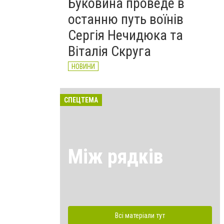
Буковина проведе в
останню путь воїнів
Сергія Нечидюка та
Віталія Скруга
НОВИНИ
СПЕЦТЕМА
Між рядків
Всі матеріали тут