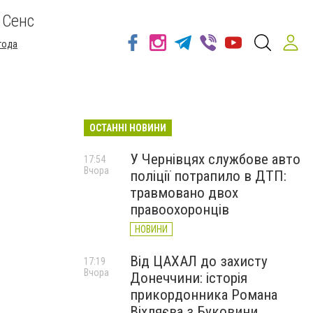
 Сенс
года
ОСТАННІ НОВИНИ
У Чернівцях службове авто
17:54
Вчора
поліції потрапило в ДТП:
травмовано двох
правоохоронців
НОВИНИ
Від ЦАХАЛ до захисту
17:19
Вчора
Донеччини: історія
прикордонника Романа
Віхляєва з Буковини