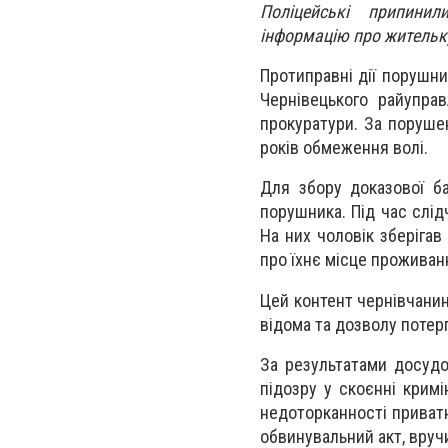
Поліцейські припинил
інформацію про жительку
Протиправні дії порушни
Чернівецького райуправ
прокуратури. За поруше
років обмеження волі.
Для збору доказової б
порушника. Під час слід
На них чоловік зберігав
про їхнє місце проживан
Цей контент чернівчанин
відома та дозволу потерп
За результатами досудо
підозру у скоєнні крим
недоторканності приватн
обвинувальний акт, вруч