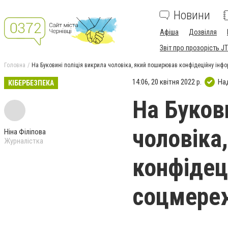
Новини
Афіша
Дозвілля
Звіт про прозорість JT
Головна
На Буковині поліція викрила чоловіка, який поширював конфідеційну інф
14:06, 20 квітня 2022 р.
На
КІБЕРБЕЗПЕКА
На Буков
чоловіка
Ніна Філіпова
Журналістка
конфідец
соцмере