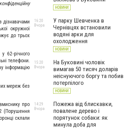
онфіденційну
НОВИНИ
У парку Шевченка в
16:20
з дізнавачами
Вчора
Чернівцях встановили
ької окружної
водяні арки для
ожує до трьох
охолодження
НОВИНИ
 у 62-річного
льні телефони.
На Буковині чоловік
15:20
ну інформацію
Вчора
вимагав 50 тисяч доларів
неіснуючого боргу та побив
потерпілого
ьних мереж без
НОВИНИ
Пожежа від блискавки,
овмиснику про
14:29
Вчора
повалене дерево і
82 (Порушення
порятунок собаки: як
оронці склали
минула доба для