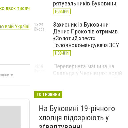
рятувальників Буковини
ко двох тисяч
НОВИНИ
Захисник із Буковини
13:24
о всій Україні
Вчора
Денис Прокопів отримав
«Золотий хрест»
Головнокомандувача ЗСУ
НОВИНИ
Перевернута машина на
12:18
Вчора
Скальда у Чернівцях: водій
 оцінити
був нетверезий
НОВИНИ
ТОП НОВИНИ
6 серпня у Чернівцях
11:19
Вчора
На Буковині 19-річного
зафіксували новий
історичний температурний
хлопця підозрюють у
максимум
зґвалтуванні