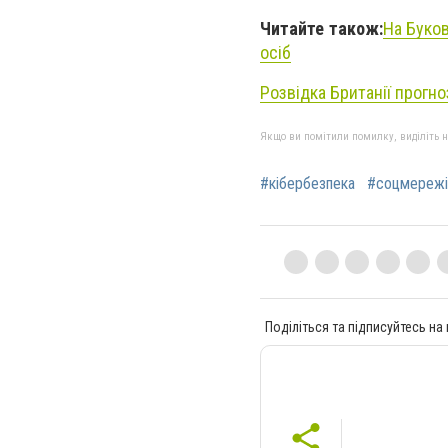
Читайте також:
На Буко
осіб
Розвідка Британії прогно
Якщо ви помітили помилку, виділіть нео
#кібербезпека
#соцмережі
Поділіться та підписуйтесь на