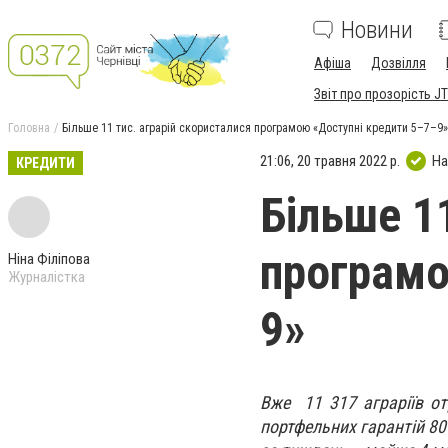
Новини
Афіша
Дозвілля
Звіт про прозорість JT
Головна
Більше 11 тис. аграрій скористалися програмою «Доступні кредити 5–7–9»
21:06, 20 травня 2022 р.
На
КРЕДИТИ
Більше 1
програмо
Ніна Філіпова
Журналістка
9»
Вже 11 317 аграріїв от
портфельних гарантій 80