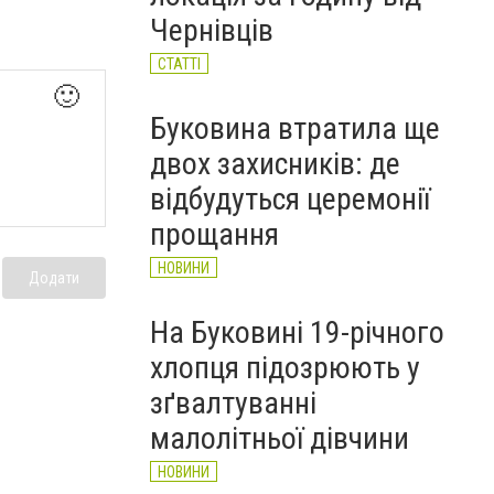
НОВИНИ
Чернівців
СТАТТІ
🙂
Буковина втратила ще
двох захисників: де
відбудуться церемонії
прощання
НОВИНИ
Додати
На Буковині 19-річного
хлопця підозрюють у
зґвалтуванні
малолітньої дівчини
НОВИНИ