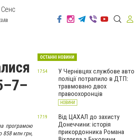
 Сенс
года
ОСТАННІ НОВИНИ
алися
У Чернівцях службове авто
17:54
поліції потрапило в ДТП:
5–7–
травмовано двох
правоохоронців
НОВИНИ
Від ЦАХАЛ до захисту
17:19
Донеччини: історія
 за програмою
прикордонника Романа
о 858 млн грн,
Віхляєва з Буковини