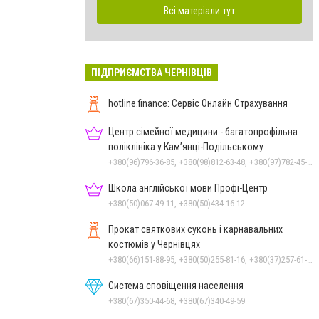
Всі матеріали тут
ПІДПРИЄМСТВА ЧЕРНІВЦІВ
hotline.finance: Сервіс Онлайн Страхування
Центр сімейної медицини - багатопрофільна
поліклініка у Кам’янці-Подільському
+380(96)796-36-85, +380(98)812-63-48, +380(97)782-45-70
Школа англійської мови Профі-Центр
+380(50)067-49-11, +380(50)434-16-12
Прокат святкових суконь і карнавальних
костюмів у Чернівцях
+380(66)151-88-95, +380(50)255-81-16, +380(37)257-61-66
Система сповіщення населення
+380(67)350-44-68, +380(67)340-49-59