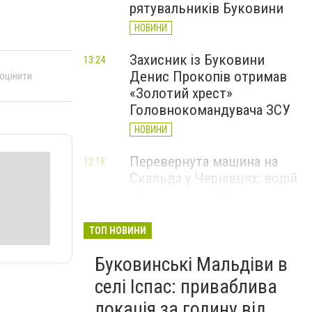
рятувальників Буковини
НОВИНИ
Захисник із Буковини
13:24
Денис Прокопів отримав
 оцінити
«Золотий хрест»
Головнокомандувача ЗСУ
НОВИНИ
Перевернута машина на
12:18
Скальда у Чернівцях: водій
був нетверезий
НОВИНИ
ТОП НОВИНИ
6 серпня у Чернівцях
11:19
Буковинські Мальдіви в
зафіксували новий
історичний температурний
селі Іспас: приваблива
максимум
локація за годину від