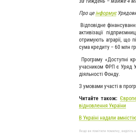
за тиждень – майже 4 мл
Про це
інформує
Урядови
Відповідне фінансування
активізації підприємни
отримують аграрії, що 
сума кредиту – 60 млн грн
Програму «Доступні кр
учасником ФРП є Уряд Ук
діяльності Фонду.
З умовами участі в про
Читайте також:
Європе
відновлення України
В Україні надали амніст
Якщо ви помітили помилку, виділіть нео