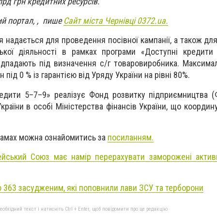
рд грн кредитних ресурсів.
й портал, , пише
Сайт міста Чернівці 0372.ua.
 надається для проведення посівної кампанії, а також для
цької діяльності в рамках програми «Доступні кредити
підпадають під визначення с/г товаровиробника. Максим
 під 0 % із гарантією від Уряду України на рівні 80%.
едити 5–7–9» реалізує Фонд розвитку підприємництва (
раїни в особі Міністерства фінансів України, що координу
грамах можна ознайомитись за
посиланням.
йський Союз має намір перерахувати заморожені актив
ію 363 засудженим, які поповнили лави ЗСУ та терборони
бхідний текст і натисніть Ctrl + Enter, щоб повідомити про це редакцію