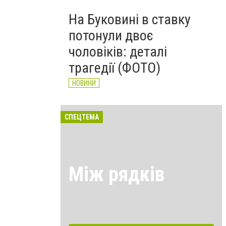
На Буковині в ставку
потонули двоє
чоловіків: деталі
трагедії (ФОТО)
НОВИНИ
СПЕЦТЕМА
Між рядків