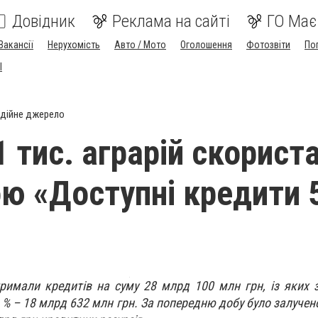
Довідник
Реклама на сайті
ГО Має
Вакансії
Нерухомість
Авто / Мото
Оголошення
Фотозвіти
По
I
дійне джерело
1 тис. аграрій скорист
ю «Доступні кредити 
римали кредитів на суму 28 млрд 100 млн грн, із яких
 % – 18 млрд 632 млн грн. За попередню добу було залучен