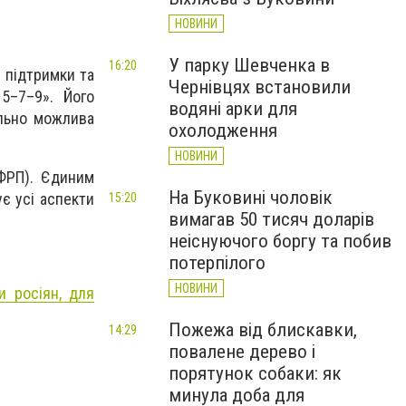
НОВИНИ
У парку Шевченка в
16:20
 підтримки та
Чернівцях встановили
 5–7–9». Його
водяні арки для
ально можлива
охолодження
НОВИНИ
ФРП). Єдиним
На Буковині чоловік
є усі аспекти
15:20
вимагав 50 тисяч доларів
неіснуючого боргу та побив
потерпілого
НОВИНИ
и росіян, для
Пожежа від блискавки,
14:29
повалене дерево і
порятунок собаки: як
минула доба для