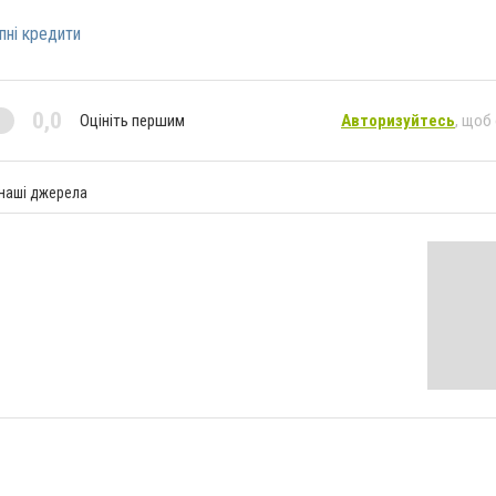
пні кредити
0,0
Оцініть першим
Авторизуйтесь
, щоб
 наші джерела