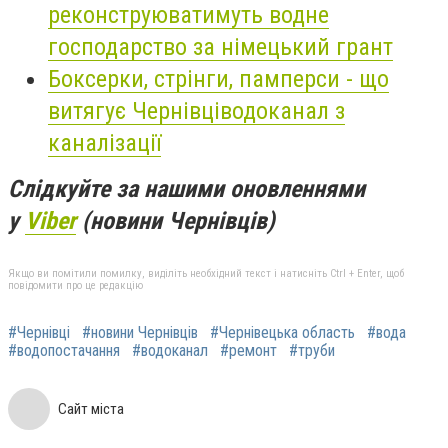
реконструюватимуть водне
господарство за німецький грант
Боксерки, стрінги, памперси - що
витягує Чернівціводоканал з
каналізації
Слідкуйте за нашими оновленнями
у
Viber
(новини Чернівців)
Якщо ви помітили помилку, виділіть необхідний текст і натисніть Ctrl + Enter, щоб
повідомити про це редакцію
#Чернівці
#новини Чернівців
#Чернівецька область
#вода
#водопостачання
#водоканал
#ремонт
#труби
Сайт міста