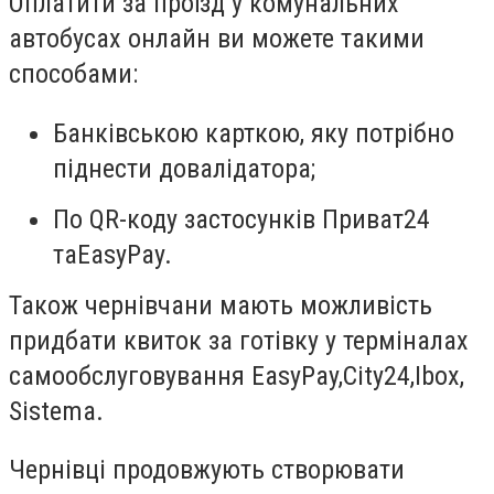
Оплатити за проїзд у комунальних
автобусах онлайн ви можете такими
способами:
Банківською карткою, яку потрібно
піднести до
валідатор
а
;
По QR-коду застосунків Приват24
та
EasyPa
y.
Також чернівчани мають можливість
придбати квиток за готівку у терміналах
самообслуговування EasyPay,City24,Ibox,
Sistema
.
Чернівці продовжують створювати