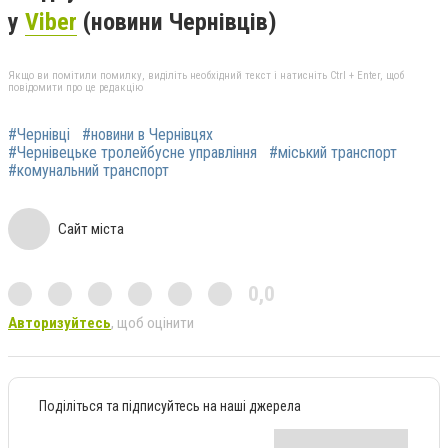
у
Viber
(новини Чернівців)
Якщо ви помітили помилку, виділіть необхідний текст і натисніть Ctrl + Enter, щоб
повідомити про це редакцію
#Чернівці
#новини в Чернівцях
#Чернівецьке тролейбусне управління
#міський транспорт
#комунальний транспорт
Сайт міста
0,0
Авторизуйтесь
, щоб оцінити
Поділіться та підписуйтесь на наші джерела