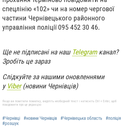
спецлінію «102» чи на номер чергової
частини Чернівецького районного
управління поліції 095 452 30 46.
Ще не підписані на наш
Telegram
канал?
Зробіть це зараз
Слідкуйте за нашими оновленнями
у
Viber
(новини Чернівців)
Якщо ви помітили помилку, виділіть необхідний текст і натисніть Ctrl + Enter, щоб
повідомити про це редакцію
#Чернівці
#новини Чернівців
#Чернівецька область
#поліція
#розшук