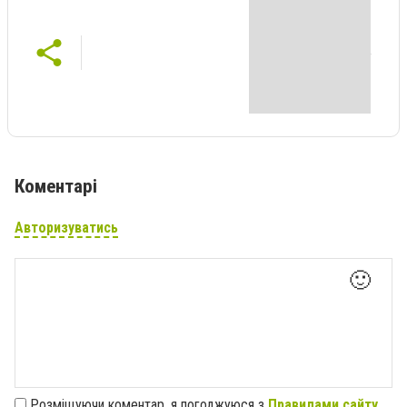
Коментарі
Авторизуватись
🙂
Розміщуючи коментар, я погоджуюся з
Правилами сайту