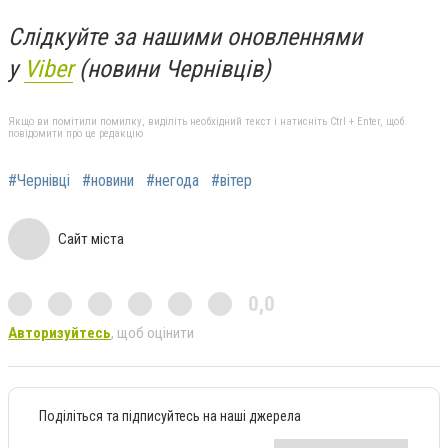
Слідкуйте за нашими оновленнями
у
Viber
(новини Чернівців)
Якщо ви помітили помилку, виділіть необхідний текст і натисніть Ctrl + Enter, щоб
повідомити про це редакцію
#Чернівці
#новини
#негода
#вітер
Сайт міста
0,0
Авторизуйтесь
, щоб оцінити
Поділіться та підписуйтесь на наші джерела