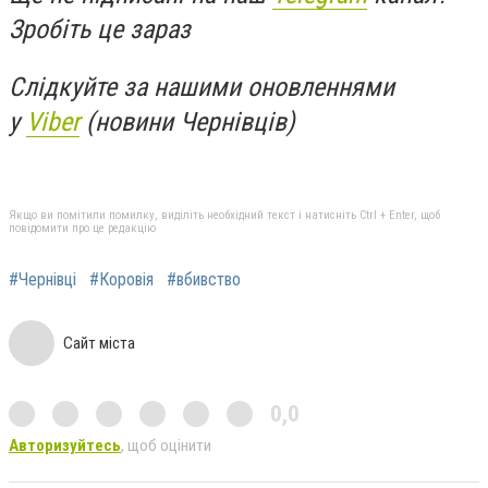
Зробіть це зараз
Слідкуйте за нашими оновленнями
у
Viber
(новини Чернівців)
Якщо ви помітили помилку, виділіть необхідний текст і натисніть Ctrl + Enter, щоб
повідомити про це редакцію
#Чернівці
#Коровія
#вбивство
Сайт міста
0,0
Авторизуйтесь
, щоб оцінити