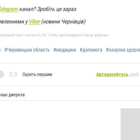
Telegram
канал? Зробіть це зараз
овленнями у
Viber
(новини Чернівців)
бхідний текст і натисніть Ctrl + Enter, щоб повідомити про це редакцію
в
#Чернівецька область
#медицина
#допомога
#охорона здоров
0,0
Оцініть першим
Авторизуйтесь
, щоб
 наші джерела