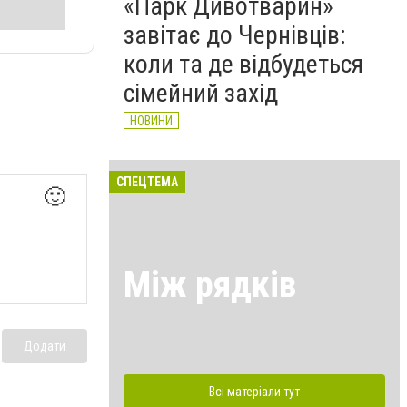
«Парк Дивотварин»
завітає до Чернівців:
коли та де відбудеться
сімейний захід
НОВИНИ
СПЕЦТЕМА
🙂
Між рядків
Додати
Всі матеріали тут