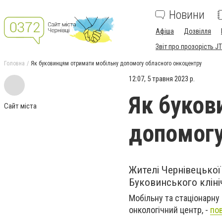
Новини
Афіша
Дозвілля
Звіт про прозорість JT
Головна
Як буковинцям отримати мобільну допомогу обласного онкоцентру
12:07, 5 травня 2023 р.
Як буков
Сайт міста
допомогу
Жителі Чернівецької
Буковинського кліні
Мобільну та стаціонарну
онкологічний центр, -
по