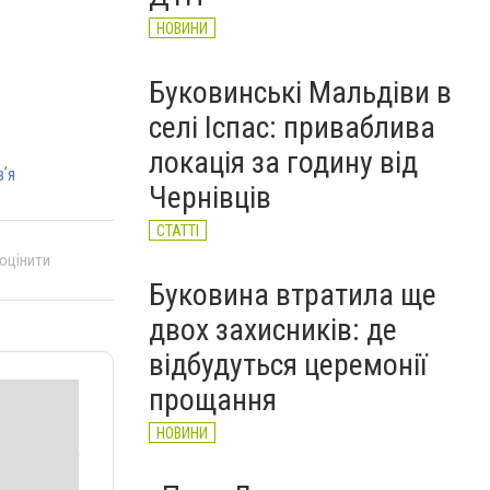
НОВИНИ
Буковинські Мальдіви в
селі Іспас: приваблива
локація за годину від
ʼя
Чернівців
СТАТТІ
 оцінити
Буковина втратила ще
двох захисників: де
відбудуться церемонії
прощання
НОВИНИ