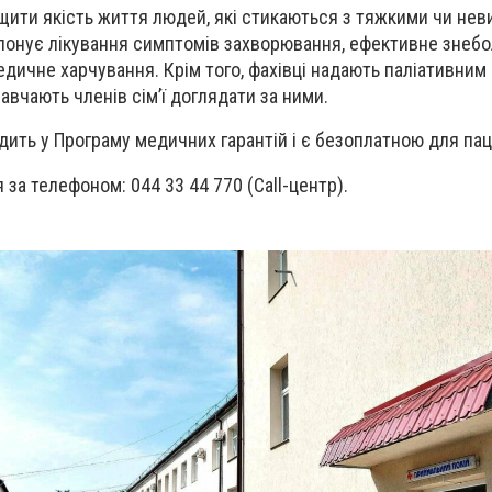
ащити якість життя людей, які стикаються з тяжкими чи не
понує лікування симптомів захворювання, ефективне знебо
едичне харчування. Крім того, фахівці надають паліативни
авчають членів сім’ї доглядати за ними.
дить у Програму медичних гарантій і є безоплатною для пац
за телефоном: 044 33 44 770 (Call-центр).