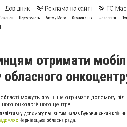
Довідник
Реклама на сайті
ГО Має
Вакансії
Нерухомість
Авто / Мото
Оголошення
Фотозвіти
По
I
инцям отримати мобіл
 обласного онкоцентр
 області можуть зручніше отримати допомогу від
чного онкологічного центру.
 паліативну допомогу пацієнтам надає Буковинський клініч
відомляє
Чернівецька обласна рада.