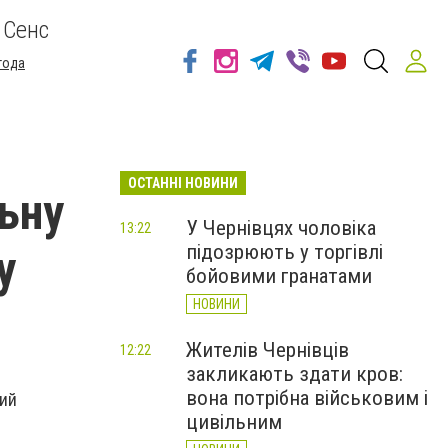
 Сенс
года
ОСТАННІ НОВИНИ
ьну
У Чернівцях чоловіка
13:22
підозрюють у торгівлі
у
бойовими гранатами
НОВИНИ
Жителів Чернівців
12:22
закликають здати кров:
вона потрібна військовим і
ний
цивільним