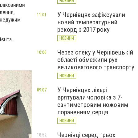
НОВИНИ
виліковними
лення,
У Чернівцях зафіксували
11:01
м недужим
новий температурний
рекорд з 2017 року
НОВИНИ
ієнта.
Через спеку у Чернівецькій
10:06
області обмежили рух
великовагового транспорту
НОВИНИ
У Чернівцях лікарі
09:07
врятували чоловіка з 7-
сантиметровим ножовим
пораненням серця
НОВИНИ
Чернівці серед трьох
18:52