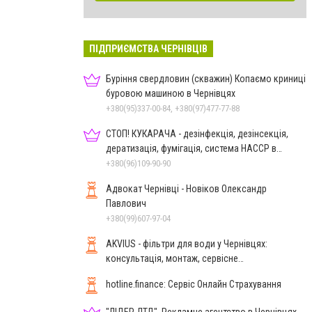
ПІДПРИЄМСТВА ЧЕРНІВЦІВ
Буріння свердловин (скважин) Копаємо криниці
буровою машиною в Чернівцях
+380(95)337-00-84, +380(97)477-77-88
СТОП! КУКАРАЧА - дезінфекція, дезінсекція,
дератизація, фумігація, система HACCP в
Чернівцях
+380(96)109-90-90
Адвокат Чернівці - Новіков Олександр
Павлович
+380(99)607-97-04
AKVIUS - фільтри для води у Чернівцях:
консультація, монтаж, сервісне
обслуговування
hotline.finance: Сервіс Онлайн Страхування
"ЛІДЕР-ЛТД", Рекламне агентство в Чернівцях,