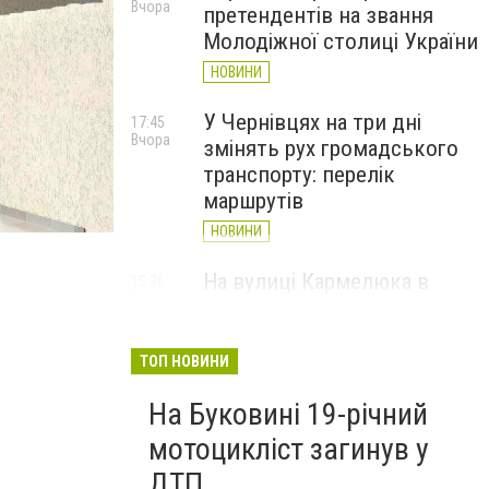
Вчора
претендентів на звання
Молодіжної столиці України
НОВИНИ
У Чернівцях на три дні
17:45
Вчора
змінять рух громадського
транспорту: перелік
маршрутів
НОВИНИ
На вулиці Кармелюка в
15:36
Вчора
Чернівцях автівка збила
водія електросамоката
ТОП НОВИНИ
НОВИНИ
На Буковині 19-річний
мотоцикліст загинув у
ДТП