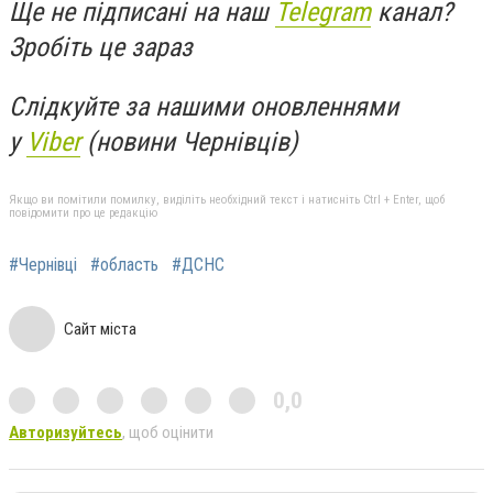
Ще не підписані на наш
Telegram
канал?
Зробіть це зараз
Слідкуйте за нашими оновленнями
у
Viber
(новини Чернівців)
Якщо ви помітили помилку, виділіть необхідний текст і натисніть Ctrl + Enter, щоб
повідомити про це редакцію
#Чернівці
#область
#ДСНС
Сайт міста
0,0
Авторизуйтесь
, щоб оцінити