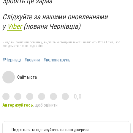
Зробіть це зараз
Слідкуйте за нашими оновленнями
у
Viber
(новини Чернівців)
Якщо ви помітили помилку, виділіть необхідний текст і натисніть Ctrl + Enter, щоб
повідомити про це редакцію
#Чернівці
#новини
#велопатруль
Сайт міста
0,0
Авторизуйтесь
, щоб оцінити
Поділіться та підписуйтесь на наші джерела