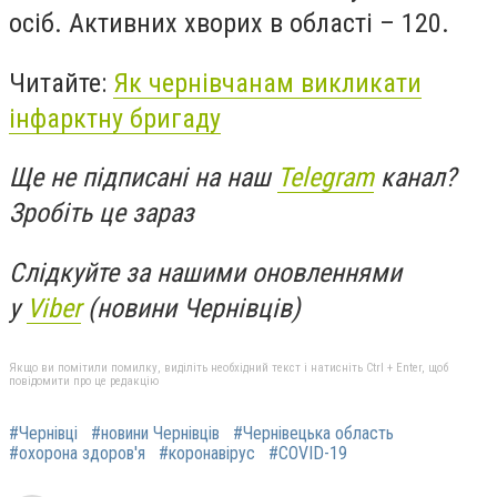
осіб. Активних хворих в області – 120.
Читайте:
Як чернівчанам викликати
інфарктну бригаду
Ще не підписані на наш
Telegram
канал?
Зробіть це зараз
Слідкуйте за нашими оновленнями
у
Viber
(новини Чернівців)
Якщо ви помітили помилку, виділіть необхідний текст і натисніть Ctrl + Enter, щоб
повідомити про це редакцію
#Чернівці
#новини Чернівців
#Чернівецька область
#охорона здоров'я
#коронавірус
#COVID-19