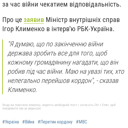
за час війни чекатием відповідальність.
Про це
заявив
Міністр внутрішніх справ
Ігор Клименко в інтерв'ю РБК-Україна.
"Я думаю, що по закінченню війни
держава зробить все для того, щоб
кожному громадянину нагадати, що він
робив під час війни. Маю на увазі тих, хто
нелегально перейшов кордон", - сказав
Клименко.
Якщо ви помітили помилку, виділіть необхідний текст і натисніть Ctrl + Enter, щоб
повідомити про це редакцію
#Україна
#Війна
#Перетин кордону
#МВС