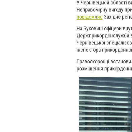
У Чернівецькій області в
Неправомірну вигоду прик
повідомляє
Західне регі
На Буковині офіцери вну
Держприкордонслужби Укр
Чернівецької спеціалізов
інспектора прикордонної
Правоохоронці встанови
розміщення прикордонни