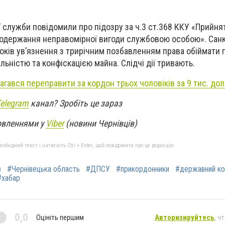
 служби повідомили про підозру за ч.3 ст.368 ККУ «Прийня
о одержання неправомірної вигоди службовою особою». Санк
років ув’язнення з трирічним позбавленням права обіймати 
ьністю та конфіскацією майна. Слідчі дії тривають.
гався переправити за кордон трьох чоловіків за 9 тис. дол
Telegram
канал? Зробіть це зараз
овленнями у
Viber
(новини Чернівців)
бхідний текст і натисніть Ctrl + Enter, щоб повідомити про це редакцію
в
#Чернівецька область
#ДПСУ
#прикордонники
#державний к
#хабар
0,0
Оцініть першим
Авторизируйтесь
, ч