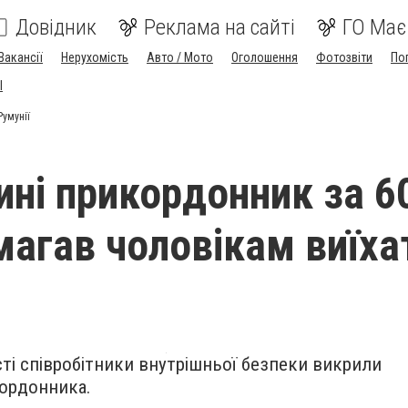
Довідник
Реклама на сайті
ГО Має
Вакансії
Нерухомість
Авто / Мото
Оголошення
Фотозвіти
По
I
Румунії
ині прикордонник за 60
магав чоловікам виїха
сті співробітники внутрішньої безпеки викрили
ордонника.