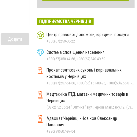
ПІДПРИЄМСТВА ЧЕРНІВЦІВ
Центр правової допомоги, юридичні послуги
Додати
+380(67)259-05-22
Система сповіщення населення
+380(67)350-44-68, +380(67)340-49-59
Прокат святкових суконь і карнавальних
костюмів у Чернівцях
+380(37)257-61-66, +380(66)151-88-95, +380(50)255-81-16
Медтехніка ЛТД, магазин медичних товарів в
Чернівцях
(0372) 52 35 24 "Оптика" вул.Героїв Майдану,12, (0372) 52 01 48 "Оптика" вул. Головна,29, (0372) 52 54 50 "Медтехніка" вул.Головна,16, (050) 399 21 11 торговий зал по вул.Героїв Майдану, (0372) 55-56-16
Адвокат Чернівці - Новіков Олександр
Павлович
+380(99)607-97-04