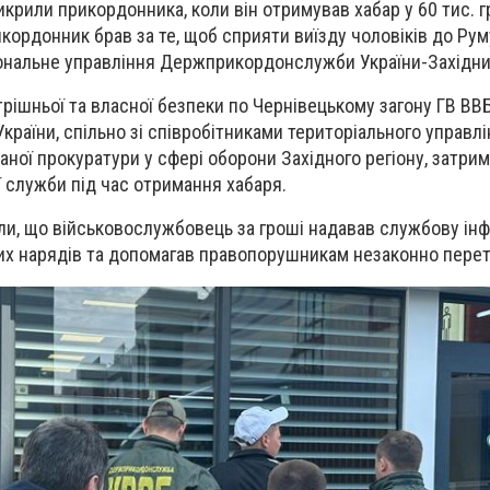
икрили прикордонника, коли він отримував хабар у 60 тис. г
ордонник брав за те, щоб сприяти виїзду чоловіків до Румун
ональне управління Держприкордонслужби України-Західни
трішньої та власної безпеки по Чернівецькому загону ГВ ВВ
аїни, спільно зі співробітниками територіального управлі
аної прокуратури у сфері оборони Західного регіону, затри
 служби під час отримання хабаря.
ли, що військовослужбовець за гроші надавав службову ін
х нарядів та допомагав правопорушникам незаконно перет