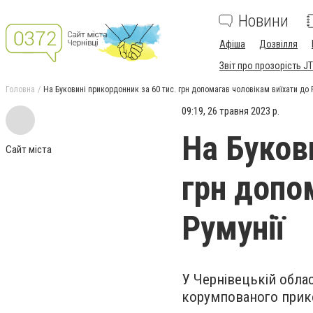
Новини
Афіша
Дозвілля
Звіт про прозорість JT
Головна
На Буковині прикордонник за 60 тис. грн допомагав чоловікам виїхати до 
09:19, 26 травня 2023 р.
На Буков
Сайт міста
грн допо
Румунії
У Чернівецькій обла
корумпованого прик