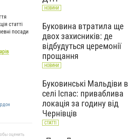
НОВИНИ
ття
ція статті
Буковина втратила ще
певні посади
двох захисників: де
відбудуться церемонії
арів
прощання
НОВИНИ
Буковинські Мальдіви в
селі Іспас: приваблива
локація за годину від
ордон
Чернівців
СТАТТІ
тобы оценить