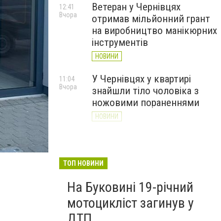
Ветеран у Чернівцях
12:41
Вчора
отримав мільйонний грант
на виробництво манікюрних
інструментів
НОВИНИ
У Чернівцях у квартирі
11:04
Вчора
знайшли тіло чоловіка з
ножовими пораненнями
НОВИНИ
Дністер стрімко міліє: у
10:31
Вчора
Хотині попереджають про
критичну ситуацію з водою
ТОП НОВИНИ
(ФОТО)
На Буковині 19-річний
НОВИНИ
мотоцикліст загинув у
ДТП