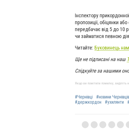
Інспектору прикордонної
пропозиції, обіцянки аб
передбачає від 5 до 10 
чи займатися певною діял
Читайте:
Буковинець нама
Ще не підписані на наш
Слідкуйте за нашими он
Якщо ви помітили помилку, виділіть нео
#Чернівці
#новини Чернівці
#держкордон
#ухилянти