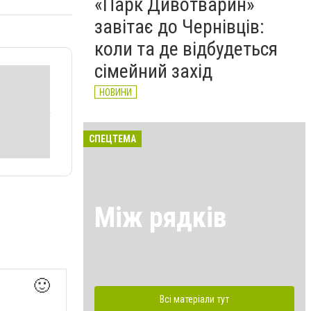
«Парк Дивотварин»
завітає до Чернівців:
коли та де відбудеться
сімейний захід
НОВИНИ
СПЕЦТЕМА
Між рядків
🙂
Всі матеріали тут