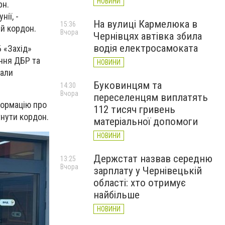
НОВИНИ
рн.
ії, -
На вулиці Кармелюка в
15:36
й кордон.
Вчора
Чернівцях автівка збила
водія електросамоката
Б «Захід»
ння ДБР та
НОВИНИ
мали
Буковинцям та
14:30
Вчора
переселенцям виплатять
формацію про
112 тисяч гривень
нути кордон.
матеріальної допомоги
НОВИНИ
Держстат назвав середню
13:25
Вчора
зарплату у Чернівецькій
області: хто отримує
найбільше
НОВИНИ