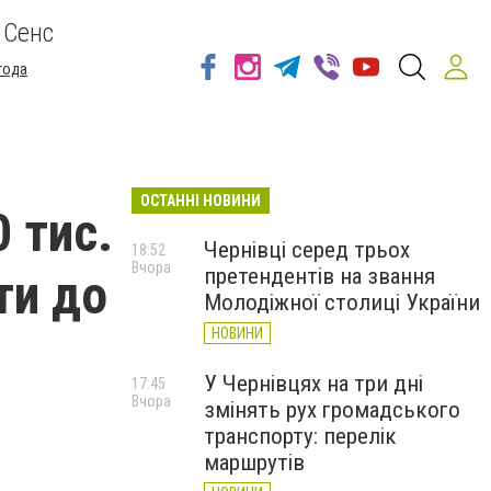
 Сенс
года
ОСТАННІ НОВИНИ
 тис.
Чернівці серед трьох
18:52
Вчора
претендентів на звання
ти до
Молодіжної столиці України
НОВИНИ
У Чернівцях на три дні
17:45
Вчора
змінять рух громадського
транспорту: перелік
маршрутів