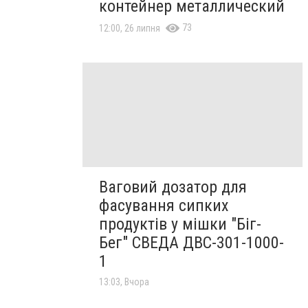
контейнер металлический
73
12:00, 26 липня
Ваговий дозатор для
фасування сипких
продуктів у мішки "Біг-
Бег" СВЕДА ДВС-301-1000-
1
13:03, Вчора