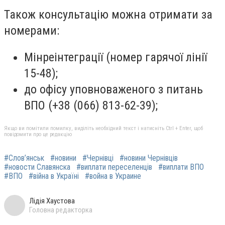
Також консультацію можна отримати за
номерами:
Мінреінтеграції (номер гарячої лінії
15-48);
до офісу уповноваженого з питань
ВПО (+38 (066) 813-62-39);
Якщо ви помітили помилку, виділіть необхідний текст і натисніть Ctrl + Enter, щоб
повідомити про це редакцію
#Слов’янськ
#новини
#Чернівці
#новини Чернівців
#новости Славянска
#виплати переселенців
#виплати ВПО
#ВПО
#війна в Україні
#война в Украине
Лідія Хаустова
Головна редакторка