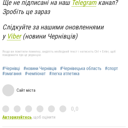
Ще не підписані на наш
Telegram
канал?
Зробіть це зараз
Слідкуйте за нашими оновленнями
у
Viber
(новини Чернівців)
Якщо ви помітили помилку, виділіть необхідний текст і натисніть Ctrl + Enter, щоб
повідомити про це редакцію
#Чернівці
#новини Чернівців
#Чернівецька область
#спорт
#змагання
#чемпіонат
#легка атлетика
Сайт міста
0,0
Авторизуйтесь
, щоб оцінити