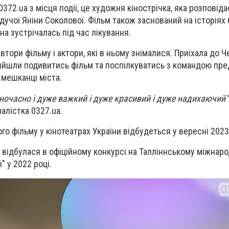
372.ua з місця події, це художня кінострічка, яка розповіда
дучої Яніни Соколової. Фільм також заснований на історіях
на зустрічалась під час лікування.
втори фільму і актори, які в ньому знімалися. Приїхала до Че
рийшли подивитись фільм та поспілкуватись з командою пр
, мешканці міста.
ночасно і дуже важкий і дуже красивий і дуже надихаючий"
лістка 0327.ua.
о фільму у кінотеатрах України відбудеться у вересні 2023
и відбулася в офіційному конкурсі на Талліннському міжнар
" у 2022 році.