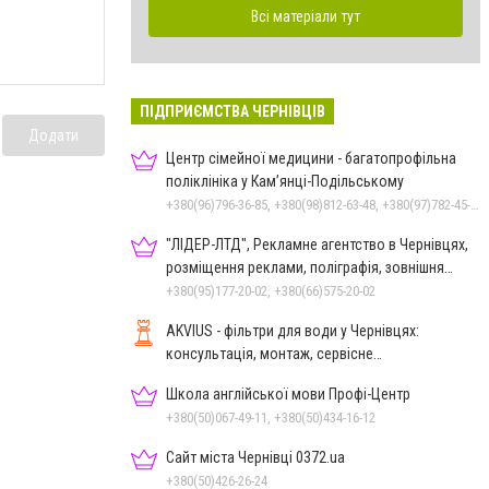
Всі матеріали тут
ПІДПРИЄМСТВА ЧЕРНІВЦІВ
Додати
Центр сімейної медицини - багатопрофільна
поліклініка у Кам’янці-Подільському
+380(96)796-36-85, +380(98)812-63-48, +380(97)782-45-70
"ЛІДЕР-ЛТД", Рекламне агентство в Чернівцях,
розміщення реклами, поліграфія, зовнішня
реклама
+380(95)177-20-02, +380(66)575-20-02
AKVIUS - фільтри для води у Чернівцях:
консультація, монтаж, сервісне
обслуговування
Школа англійської мови Профі-Центр
+380(50)067-49-11, +380(50)434-16-12
Сайт міста Чернівці 0372.ua
+380(50)426-26-24