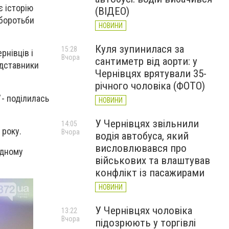
є історію
(ВІДЕО)
 боротьби
НОВИНИ
Куля зупинилася за
15:28
рнівців і
Вчора
сантиметр від аорти: у
едставники
Чернівцях врятували 35-
річного чоловіка (ФОТО)
- поділилась
НОВИНИ
У Чернівцях звільнили
14:05
 року.
Вчора
водія автобуса, який
висловлювався про
одному
військових та влаштував
конфлікт із пасажирами
НОВИНИ
У Чернівцях чоловіка
13:22
Вчора
підозрюють у торгівлі