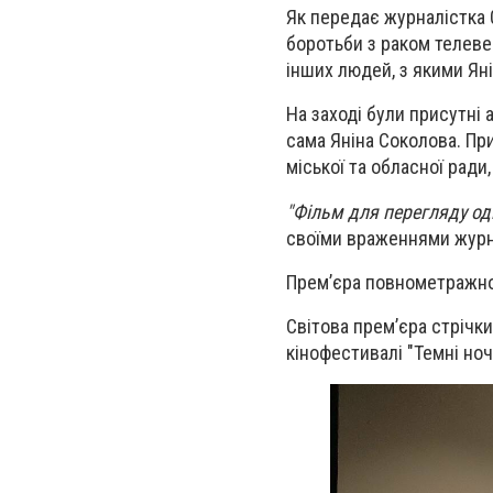
Як передає журналістка 0
боротьби з раком телеве
інших людей, з якими Яні
На заході були присутні а
сама Яніна Соколова. П
міської та обласної ради
"Фільм для перегляду од
своїми враженнями журна
Прем’єра повнометражног
Світова прем’єра стрічк
кінофестивалі "Темні ночі