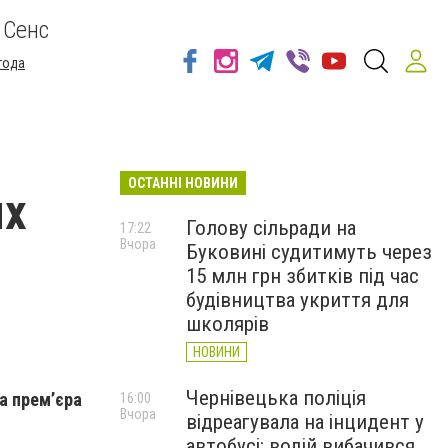
 Сенс
года
ОСТАННІ НОВИНИ
ях
Голову сільради на
17:22
Вчора
Буковині судитимуть через
15 млн грн збитків під час
будівництва укриття для
школярів
НОВИНИ
Чернівецька поліція
а прем’єра
16:00
Вчора
відреагувала на інцидент у
автобусі: водій вибачився