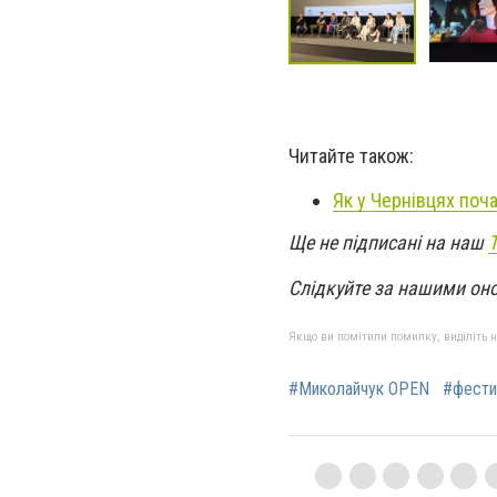
Читайте також:
Як у Чернівцях по
Ще не підписані на наш
Слідкуйте за нашими он
Якщо ви помітили помилку, виділіть нео
#Миколайчук OPEN
#фести