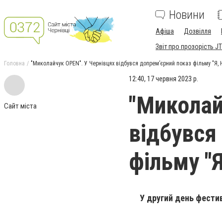
Новини
Афіша
Дозвілля
Звіт про прозорість JT
Головна
"Миколайчук OPEN". У Чернівцях відбувся допрем’єрний показ фільму "Я, 
12:40, 17 червня 2023 р.
"Миколай
Сайт міста
відбувся
фільму "Я
У другий день фести