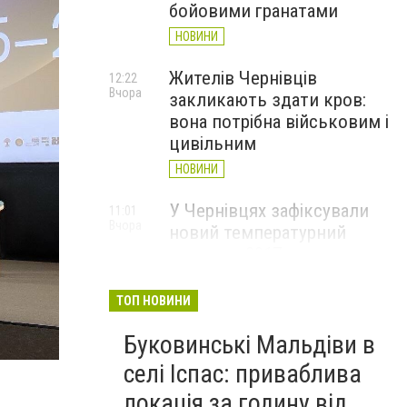
бойовими гранатами
НОВИНИ
Жителів Чернівців
12:22
Вчора
закликають здати кров:
вона потрібна військовим і
цивільним
НОВИНИ
У Чернівцях зафіксували
11:01
Вчора
новий температурний
рекорд з 2017 року
НОВИНИ
ТОП НОВИНИ
Через спеку у Чернівецькій
10:06
Вчора
Буковинські Мальдіви в
області обмежили рух
великовагового транспорту
селі Іспас: приваблива
НОВИНИ
локація за годину від