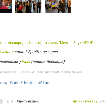
чався міжнародний кінофестиваль "Миколайчук OPEN"
Telegram
канал? Зробіть це зараз
овленнями у
Viber
(новини Чернівців)
бхідний текст і натисніть Ctrl + Enter, щоб повідомити про це редакцію
валь
#кіно
#Чернівці
#Я Ніна
0,0
Оцініть першим
Авторизуйтесь
, щоб