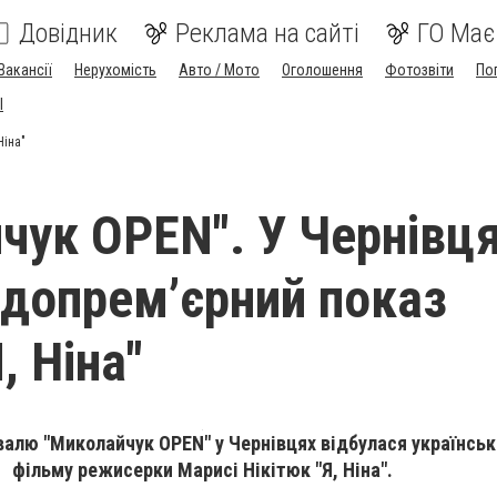
Довідник
Реклама на сайті
ГО Має
Вакансії
Нерухомість
Авто / Мото
Оголошення
Фотозвіти
По
I
Ніна"
чук OPEN". У Чернівц
 допрем’єрний показ
, Ніна"
валю "Миколайчук OPEN" у Чернівцях відбулася українськ
фільму режисерки Марисі Нікітюк "Я, Ніна".