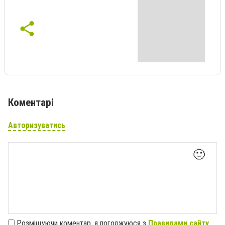
Коментарі
Авторизуватись
🙂
Розміщуючи коментар, я погоджуюся з
Правилами сайту