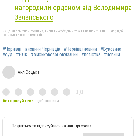
нагородили орденом від Володимира
Зеленського
Якщо ви помітили помилку, виділіть необхідний текст і натисніть Ctrl + Enter, щоб
повідомити про це редакцію
#Чернівці
#новини Чернівців
#Чернівці новини
#Буковина
#суд
#ВЛК
#військовозобов'язаний
#повістка
#новини
Аня Соцька
0,0
Авторизуйтесь
, щоб оцінити
Поділіться та підписуйтесь на наші джерела