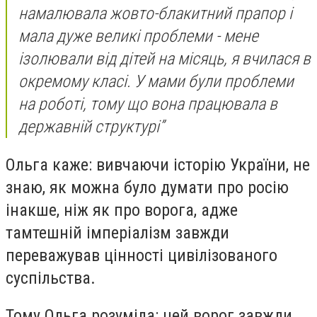
намалювала жовто-блакитний прапор і
мала дуже великі проблеми - мене
ізолювали від дітей на місяць, я вчилася в
окремому класі. У мами були проблеми
на роботі, тому що вона працювала в
державній структурі”
Ольга каже: вивчаючи історію України, не
знаю, як можна було думати про росію
інакше, ніж як про ворога, адже
тамтешній імперіалізм завжди
переважував цінності цивілізованого
суспільства.
Тому Ольга розуміла: цей ворог завжди