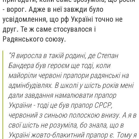
- ворог. Адже в неї завжди було
усвідомлення, що рф Україні точно не
друг. Те ж саме стосувалося і
Радянського союзу.
“Я виросла в такій родині, де Степан
Бандера був героєм ще тоді, коли
майоріли червоні прапори радянські на
адмінбудівлях. В школі у шість років мені
дали завдання намалювати прапор
України - тоді це був прапор СРСР,
червоний з синьою полоскою внизу. А я в
свої шість не розуміла, бо знала, що в
Україні жовто-блакитний прапор є. Тому я