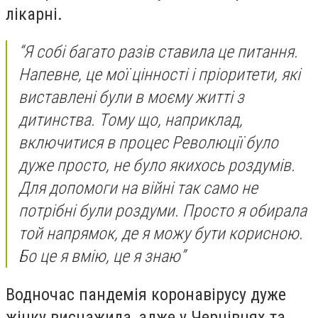
лікарні.
“Я собі багато разів ставила це питання.
Напевне, це мої цінності і пріоритети, які
виставлені були в моєму житті з
дитинства. Тому що, наприклад,
включитися в процес Революції було
дуже просто, не було якихось роздумів.
Для допомоги на війні так само не
потрібні були роздуми. Просто я обирала
той напрямок, де я можу бути корисною.
Бо це я вмію, це я знаю”
Водночас пандемія коронавірусу дуже
жінку виснажила, адже у Чернівцях та