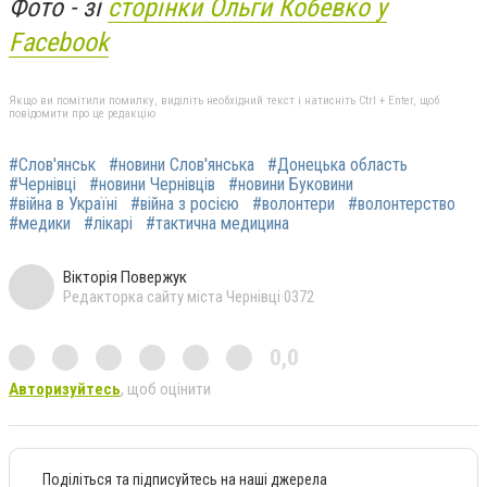
Фото - зі
сторінки Ольги Кобевко у
Facebook
Якщо ви помітили помилку, виділіть необхідний текст і натисніть Ctrl + Enter, щоб
повідомити про це редакцію
#Слов'янськ
#новини Слов'янська
#Донецька область
#Чернівці
#новини Чернівців
#новини Буковини
#війна в Україні
#війна з росією
#волонтери
#волонтерство
#медики
#лікарі
#тактична медицина
Вікторія Повержук
Редакторка сайту міста Чернівці 0372
0,0
Авторизуйтесь
, щоб оцінити
Поділіться та підписуйтесь на наші джерела