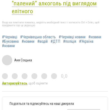
“палений” алкоголь під виглядом
елітного
Якщо ви помітили помилку, виділіть необхідний текст і натисніть Ctrl + Enter, щоб
повідомити про це редакцію
#Чернівці
#Чернівецька область
#Чернівці новини
#новини
#Буковина
#новини
#водій
#ДТП
#поліція
#Україна
#новини
Аня Соцька
0,0
Авторизуйтесь
, щоб оцінити
Поділіться та підписуйтесь на наші джерела