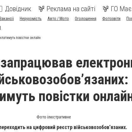
Довідник
Реклама на сайті
ГО Має
Вакансії
Нерухомість
Авто / Мото
Оголошення
Фотозвіти
По
I
силатимуть повістки онлайн
і запрацював електрон
ійськовозобов’язаних:
имуть повістки онлай
Фото ілюстративне
переходить на цифровий реєстр військовозобов’язаних.