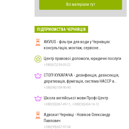
Всі матеріали тут
ПІДПРИЄМСТВА ЧЕРНІВЦІВ
AKVIUS - фільтри для води у Чернівцях:
консультація, монтаж, сервісне
обслуговування
Центр правової допомоги, юридичні послуги
+380(67)259-05-22
СТОП! КУКАРАЧА - дезінфекція, дезінсекція,
дератизація, фумігація, система HACCP в
Чернівцях
+380(96)109-90-90
Школа англійської мови Профі-Центр
+380(50)067-49-11, +380(50)434-16-12
Адвокат Чернівці - Новіков Олександр
Павлович
+380(99)607-97-04