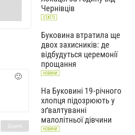
Чернівців
СТАТТІ
Буковина втратила ще
двох захисників: де
відбудуться церемонії
прощання
НОВИНИ
🙂
На Буковині 19-річного
хлопця підозрюють у
зґвалтуванні
малолітньої дівчини
Додати
НОВИНИ