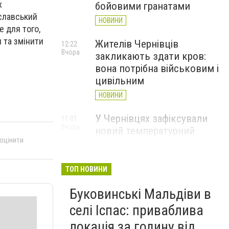
х
бойовими гранатами
славський
НОВИНИ
е для того,
 та змінити
Жителів Чернівців
12:22
Вчора
закликають здати кров:
вона потрібна військовим і
цивільним
НОВИНИ
У Чернівцях зафіксували
11:01
Вчора
новий температурний
 оцінити
рекорд з 2017 року
НОВИНИ
ТОП НОВИНИ
Через спеку у Чернівецькій
10:06
Вчора
Буковинські Мальдіви в
області обмежили рух
великовагового транспорту
селі Іспас: приваблива
НОВИНИ
локація за годину від