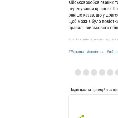
військовозобов’язаних т
пересування країною. Пр
раніше казав, що у довг
щоб можна було повістки
правила військового облі
Якщо ви помітили помилку, виділіть нео
#Україна
#повістки
#війсь
Поділіться та підписуйтесь на