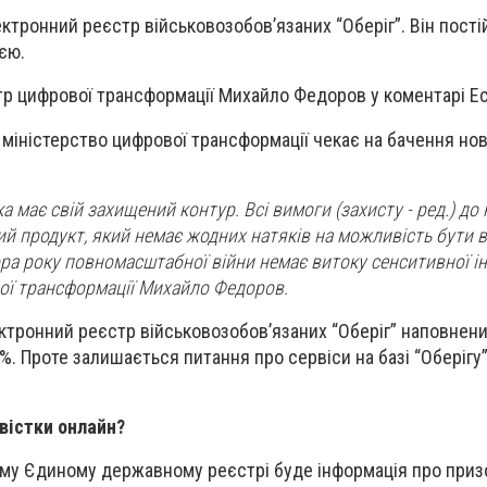
ктронний реєстр військовозобов’язаних “Оберіг”. Він пості
ією.
тр цифрової трансформації Михайло Федоров у коментарі Е
міністерство цифрової трансформації чекає на бачення но
ка має свій захищений контур. Всі вимоги (захисту - ред.) до 
й продукт, який немає жодних натяків на можливість бути в
ра року повномасштабної війни немає витоку сенситивної інф
ої трансформації Михайло Федоров.
ектронний реєстр військовозобов’язаних “Оберіг” наповнен
%. Проте залишається питання про сервіси на базі “Оберігу
вістки онлайн?
му Єдиному державному реєстрі буде інформація про призо