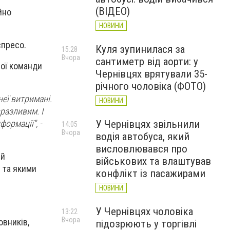
(ВІДЕО)
йно
НОВИНИ
спресо.
Куля зупинилася за
15:28
Вчора
сантиметр від аорти: у
вої команди
Чернівцях врятували 35-
річного чоловіка (ФОТО)
неї витримані.
НОВИНИ
разливим. І
ормації", -
У Чернівцях звільнили
14:05
Вчора
водія автобуса, який
висловлювався про
ий
військових та влаштував
” та якими
конфлікт із пасажирами
НОВИНИ
У Чернівцях чоловіка
13:22
Вчора
вників,
підозрюють у торгівлі