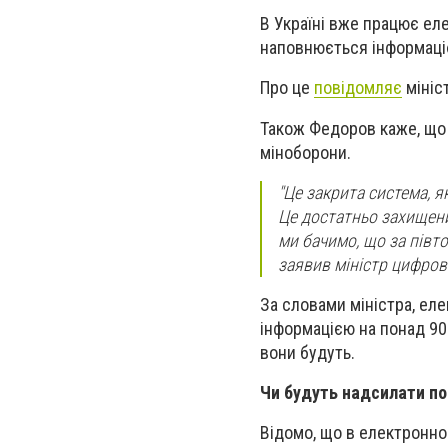
В Україні вже працює еле
наповнюється інформац
Про це
повідомляє
мініс
Також Федоров каже, що 
міноборони.
"Це закрита система, я
Це достатньо захищени
ми бачимо, що за півто
заявив міністр цифров
За словами міністра, ел
інформацією на понад 90
вони будуть.
Чи будуть надсилати по
Відомо, що в електронно