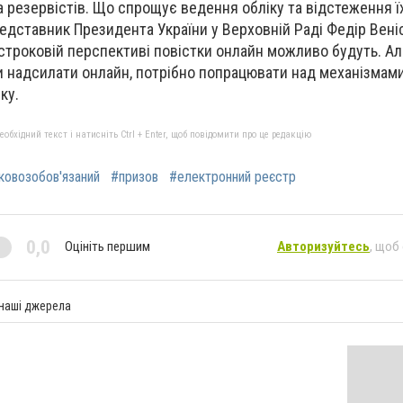
а резервістів. Що спрощує ведення обліку та відстеження ї
едставник Президента України у Верховній Раді Федір
Вені
остроковій перспективі повістки онлайн можливо будуть. Ал
 надсилати онлайн, потрібно попрацювати над механізмами
ку.
бхідний текст і натисніть Ctrl + Enter, щоб повідомити про це редакцію
ковозобов'язаний
#призов
#електронний реєстр
0,0
Оцініть першим
Авторизуйтесь
, щоб
 наші джерела