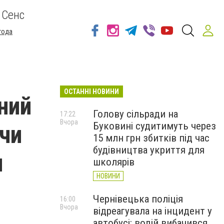
 Сенс
года
ОСТАННІ НОВИНИ
ний
Голову сільради на
17:22
Вчора
Буковині судитимуть через
 чи
15 млн грн збитків під час
будівництва укриття для
н
школярів
НОВИНИ
Чернівецька поліція
16:00
Вчора
відреагувала на інцидент у
автобусі: водій вибачився