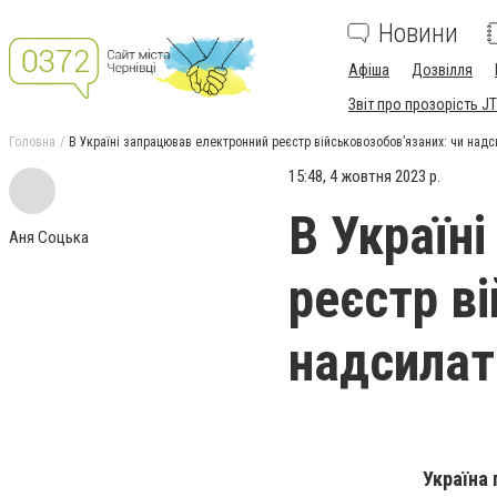
Новини
Афіша
Дозвілля
Звіт про прозорість JT
Головна
В Україні запрацював електронний реєстр військовозобов’язаних: чи над
15:48, 4 жовтня 2023 р.
В Україн
Аня Соцька
реєстр в
надсилат
Україна 