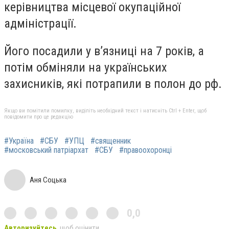
керівництва місцевої окупаційної
адміністрації.
Його посадили у в’язниці на 7 років, а
потім обміняли на українських
захисників, які потрапили в полон до рф.
Якщо ви помітили помилку, виділіть необхідний текст і натисніть Ctrl + Enter, щоб
повідомити про це редакцію
#Україна
#СБУ
#УПЦ
#священник
#московський патріархат
#СБУ
#правоохоронці
Аня Соцька
0,0
Авторизуйтесь
, щоб оцінити