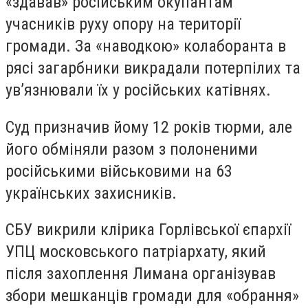
«здавав» російським окупантам
учасників руху опору на території
громади. За «наводкою» колаборанта в
рясі загарбники викрадали потерпілих та
ув’язнювали їх у російських катівнях.
Суд призначив йому 12 років тюрми, але
його обміняли разом з полоненими
російськими військовими на 63
українських захисників.
СБУ викрили клірика Горлівської єпархії
УПЦ московського патріархату, який
після захоплення Лимана організував
збори мешканців громади для «обрання»