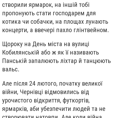
створили ярмарок, на іншій тобі
пропонують стати господарем для
котика чи собачки, на площах лунають
концерти, а ввечері пахло глінтвейном.
Щороку на День міста на вулиці
Кобилянській або ж як її називають
Панській запалюють ліхтар й танцюють
вальс.
Але після 24 лютого, початку великої
війни, Чернівці відмовились від
урочистого відкриття, футкортів,
ярмарків, аби убезпечити людей та не
створювати натовпи. Але коли війна