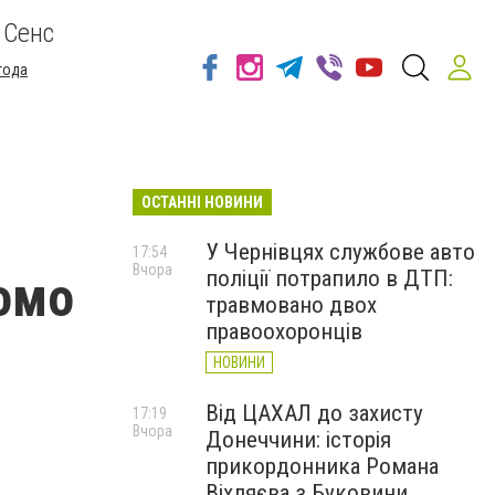
 Сенс
года
ОСТАННІ НОВИНИ
У Чернівцях службове авто
17:54
Вчора
поліції потрапило в ДТП:
домо
травмовано двох
правоохоронців
НОВИНИ
Від ЦАХАЛ до захисту
17:19
Вчора
Донеччини: історія
прикордонника Романа
Віхляєва з Буковини