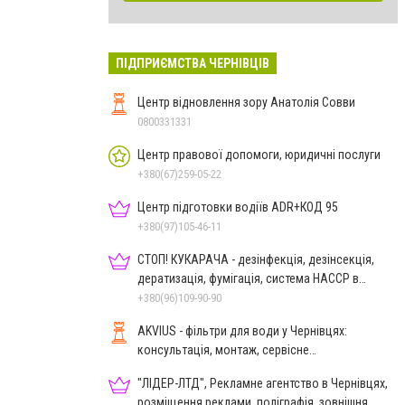
ПІДПРИЄМСТВА ЧЕРНІВЦІВ
Центр відновлення зору Анатолія Совви
0800331331
Центр правової допомоги, юридичні послуги
+380(67)259-05-22
Центр підготовки водіїв ADR+КОД 95
+380(97)105-46-11
СТОП! КУКАРАЧА - дезінфекція, дезінсекція,
дератизація, фумігація, система HACCP в
Чернівцях
+380(96)109-90-90
AKVIUS - фільтри для води у Чернівцях:
консультація, монтаж, сервісне
обслуговування
"ЛІДЕР-ЛТД", Рекламне агентство в Чернівцях,
розміщення реклами, поліграфія, зовнішня