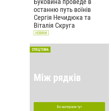
Буковина проведе в
останню путь воїнів
Сергія Нечидюка та
Віталія Скруга
НОВИНИ
СПЕЦТЕМА
Між рядків
Всі матеріали тут