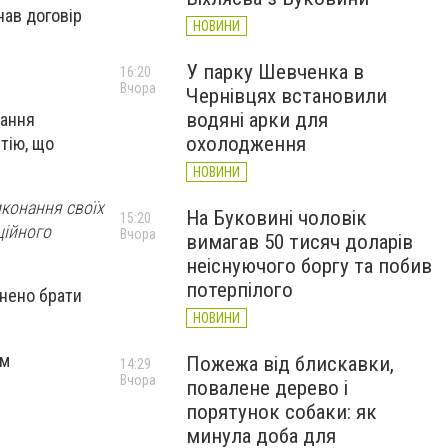
нав договір
НОВИНИ
У парку Шевченка в
16:20
Вчора
Чернівцях встановили
водяні арки для
вання
охолодження
тію, що
НОВИНИ
конання своїх
На Буковині чоловік
15:20
ційного
Вчора
вимагав 50 тисяч доларів
неіснуючого боргу та побив
потерпілого
онено брати
НОВИНИ
им
Пожежа від блискавки,
14:29
Вчора
повалене дерево і
порятунок собаки: як
минула доба для