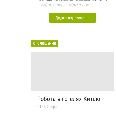
реклама
+380(95)177-20-02, +380(66)575-20-02
Додати підприємство
ОГОЛОШЕННЯ
Робота в готелях Китаю
14:45, 2 серпня