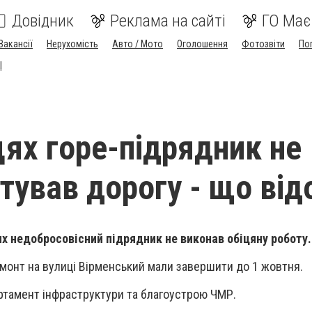
Довідник
Реклама на сайті
ГО Має
Вакансії
Нерухомість
Авто / Мото
Оголошення
Фотозвіти
По
I
цях горе-підрядник не
тував дорогу - що ві
ях недобросовісний підрядник не виконав обіцяну роботу.
монт на вулиці Вірменський мали завершити до 1 жовтня.
тамент інфраструктури та благоустрою ЧМР.