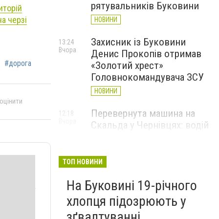
рятувальників Буковини
иторій
на черзі
НОВИНИ
Захисник із Буковини
13:24
Вчора
Денис Прокопів отримав
#дорога
«Золотий хрест»
Головнокомандувача ЗСУ
НОВИНИ
 оцінити
Перевернута машина на
12:18
Вчора
Скальда у Чернівцях: водій
був нетверезий
НОВИНИ
ТОП НОВИНИ
6 серпня у Чернівцях
11:19
Вчора
На Буковині 19-річного
зафіксували новий
історичний температурний
хлопця підозрюють у
максимум
зґвалтуванні