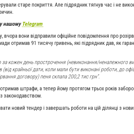
рували старе покриття. Але підрядник тягнув час і не вико
причин.
 у нашому
Telegram
, вчора вони відправили офіційне повідомлення про розір
ади отримав 91 тисячу гривень, які підрядник дав, як гаран
ю за кожен день прострочення (невиконання/неналежного ви
ів (від крайньої дати, коли мали бути виконані роботи, до офі
рвання договору) пеня склала 200,2 тис грн”.
 отримав штрафи, а тепер йому протягом трьох років забор
о з законодавством.
вати новий тендер і завершать роботи на цій ділянці з нов