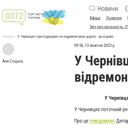
Новини
Афіша
Дозвілля
Звіт про прозорість JT
Головна
У Чернівцях горе-підрядник не відремонтував дорогу - що відомо
09:56, 13 жовтня 2023 р.
У Чернів
Аня Соцька
відремон
У Чернівц
У Чернівцях поточний ре
Про це
повідомляє
Депар