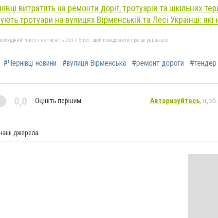
івці витратять на ремонти доріг, тротуарів та шкільних тер
ють тротуари на вулицях Вірменській та Лесі Українці: які 
бхідний текст і натисніть Ctrl + Enter, щоб повідомити про це редакцію
#Чернівці новини
#вулиця Вірменська
#ремонт дороги
#тендер
0,0
Оцініть першим
Авторизуйтесь
, щоб
 наші джерела