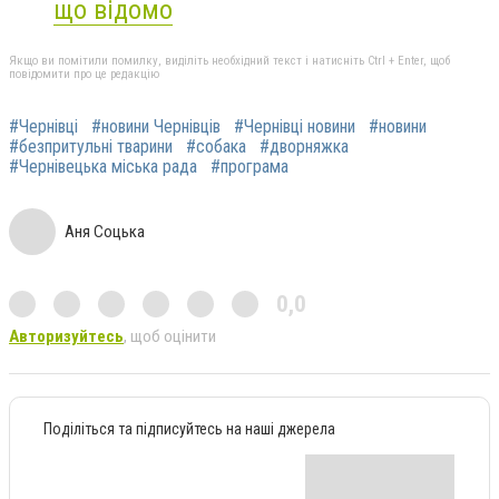
що відомо
Якщо ви помітили помилку, виділіть необхідний текст і натисніть Ctrl + Enter, щоб
повідомити про це редакцію
#Чернівці
#новини Чернівців
#Чернівці новини
#новини
#безпритульні тварини
#собака
#дворняжка
#Чернівецька міська рада
#програма
Аня Соцька
0,0
Авторизуйтесь
, щоб оцінити
Поділіться та підписуйтесь на наші джерела