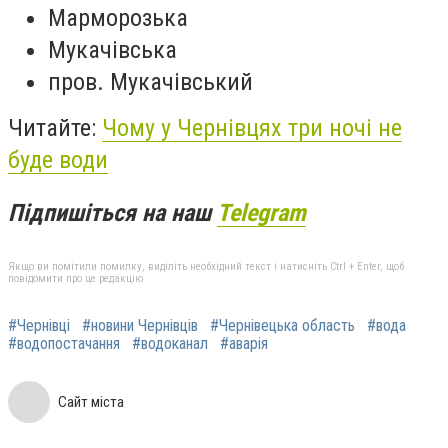
Марморозька
Мукачівська
пров. Мукачівський
Читайте:
Чому у Чернівцях три ночі не
буде води
Підпишіться на наш
Telegram
Якщо ви помітили помилку, виділіть необхідний текст і натисніть Ctrl + Enter, щоб
повідомити про це редакцію
#Чернівці
#новини Чернівців
#Чернівецька область
#вода
#водопостачання
#водоканал
#аварія
Сайт міста