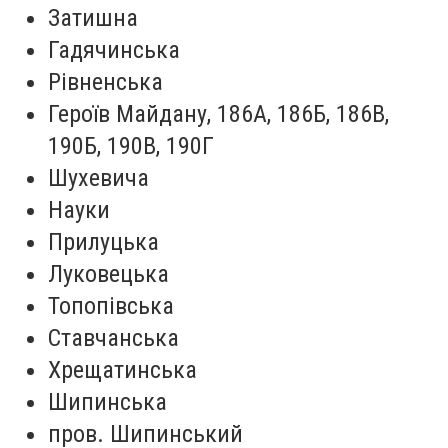
Затишна
Гадячинська
Рівненська
Героїв Майдану, 186А, 186Б, 186В,
190Б, 190В, 190Г
Шухевича
Науки
Прилуцька
Луковецька
Топопівська
Ставчанська
Хрещатинська
Шипинська
пров. Шипинський