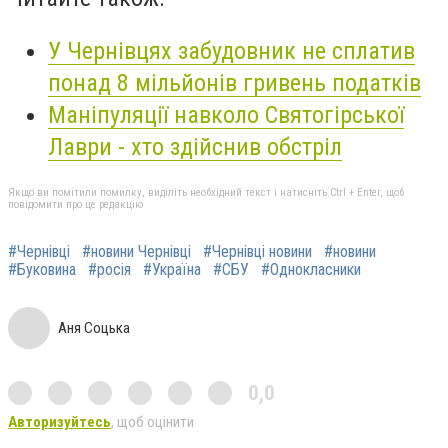
У Чернівцях забудовник не сплатив
понад 8 мільйонів гривень податків
Маніпуляції навколо Святогірської
Лаври - хто здійснив обстріл
Якщо ви помітили помилку, виділіть необхідний текст і натисніть Ctrl + Enter, щоб
повідомити про це редакцію
#Чернівці
#новини Чернівці
#Чернівці новини
#новини
#Буковина
#росія
#Україна
#СБУ
#Однокласники
Аня Соцька
0,0
Авторизуйтесь
, щоб оцінити