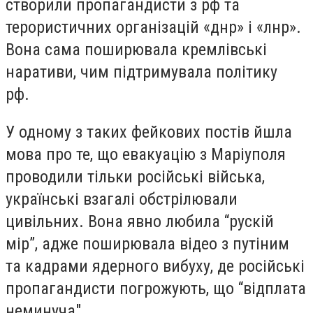
створили
пропагандисти з рф та
терористичних організацій «днр» і «лнр»
.
Вона сама поширювала кремлівські
наративи, чим підтримувала політику
рф.
У одному з таких фейкових постів йшла
мова про те, що евакуацію з Маріуполя
проводили тільки російські війська,
українські взагалі обстрілювали
цивільних. Вона явно любила “рускій
мір”, адже поширювала відео з путіним
та кадрами ядерного вибуху, де російські
пропагандисти погрожують, що “відплата
неминуча".