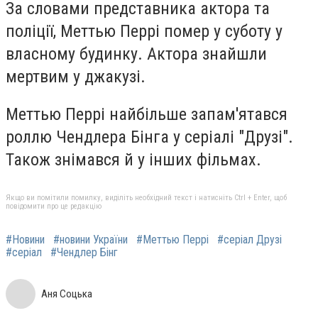
За словами представника актора та
поліції, Меттью Перрі помер у суботу у
власному будинку. Актора знайшли
мертвим у джакузі.
Меттью Перрі найбільше запам'ятався
роллю Чендлера Бінга у серіалі "Друзі".
Також знімався й у інших фільмах.
Якщо ви помітили помилку, виділіть необхідний текст і натисніть Ctrl + Enter, щоб
повідомити про це редакцію
#Новини
#новини України
#Меттью Перрі
#серіал Друзі
#серіал
#Чендлер Бінг
Аня Соцька