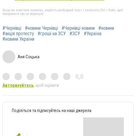
Якщо ви помітили помилку, виділіть необхідний текст і натисніть Ctrl + Enter, щоб
повідомити про це редакцію
#Чернівці
#новини Чернівці
#Чернівці новини
#новини
#акція протесту
#гроші на ЗСУ
#ЗСУ
#Україна
#новини України
Аня Соцька
0,0
Авторизуйтесь
, щоб оцінити
Поділіться та підписуйтесь на наші джерела