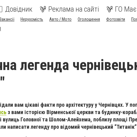
Довідник
Реклама на сайті
ГО Має
Вакансії
Нерухомість
Авто / Мото
Оголошення
Фотозвіти
По
I
на легенда чернівець
"
дали вам цікаві факти про архітектуру у Чернівцях. У п
ись
з вами історією Вірменської церкви та будинку-кораб
і вулиць Головної та Шолом-Алейхема, поблизу площі Пре
ли написати легенду про відомий чернівецький “Титанік”