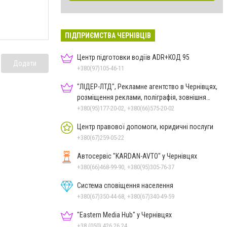
ПІДПРИЄМСТВА ЧЕРНІВЦІВ
Центр підготовки водіїв ADR+КОД 95
Додати
+380(97)105-46-11
"ЛІДЕР-ЛТД", Рекламне агентство в Чернівцях,
розміщення реклами, поліграфія, зовнішня
реклама
+380(95)177-20-02, +380(66)575-20-02
Центр правової допомоги, юридичні послуги
+380(67)259-05-22
Автосервіс "KARDAN-AVTO" у Чернівцях
+380(66)468-99-90, +380(95)305-76-37
Система сповіщення населення
+380(67)350-44-68, +380(67)340-49-59
"Eastern Media Hub" у Чернівцях
+38 (050) 426 26 24