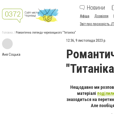
Новини
Афіша
Дозвілля
Звіт про прозорість JT
Головна
Романтична легенда чернівецького "Титаніка"
12:36, 9 листопада 2023 р.
Романтич
Аня Соцька
"Титаніка
Нещодавно ми розпові
матеріалі
поділил
знаходиться
на перетин
Але пообіця