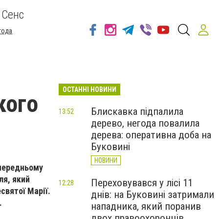
 Сенс
года
ОСТАННІ НОВИНИ
кого
Блискавка підпалила
13:52
дерево, негода повалила
дерева: оперативна доба на
Буковині
НОВИНИ
опередньому
ля, який
Переховувався у лісі 11
12:28
святої Марії
.
днів: на Буковині затримали
.
нападника, який поранив
двох правоохоронців