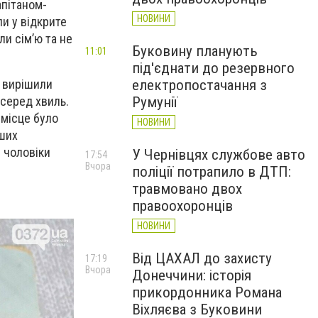
апітаном-
НОВИНИ
и у відкрите
и сімʼю та не
Буковину планують
11:01
під'єднати до резервного
електропостачання з
- вирішили
Румунії
 серед хвиль.
 місце було
НОВИНИ
аших
м чоловіки
У Чернівцях службове авто
17:54
Вчора
поліції потрапило в ДТП:
травмовано двох
правоохоронців
НОВИНИ
Від ЦАХАЛ до захисту
17:19
Вчора
Донеччини: історія
прикордонника Романа
Віхляєва з Буковини