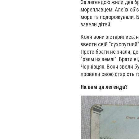
За легендою жили два бр
мореплавцем. Але їх обʼ
море та подорожували. Б
завели дітей.
Коли вони зістарились, 
звести свій “сухопутний”
Проте брати не знали, де
“раєм на землі”. Брати в
Чернівцях. Вони звели б
провели свою старість т
Як вам ця легенда?