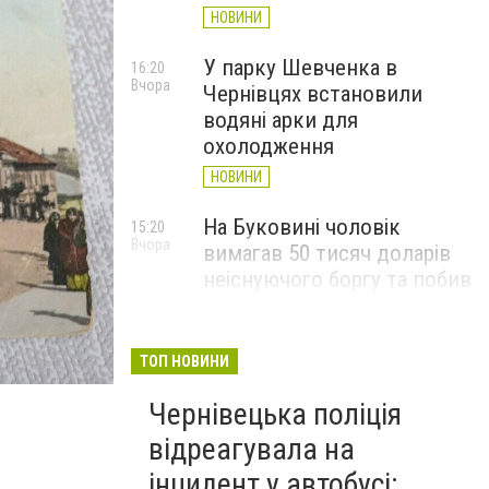
НОВИНИ
У парку Шевченка в
16:20
Вчора
Чернівцях встановили
водяні арки для
охолодження
НОВИНИ
На Буковині чоловік
15:20
Вчора
вимагав 50 тисяч доларів
неіснуючого боргу та побив
потерпілого
НОВИНИ
ТОП НОВИНИ
Пожежа від блискавки,
14:29
Вчора
Чернівецька поліція
повалене дерево і
порятунок собаки: як
відреагувала на
минула доба для
інцидент у автобусі: