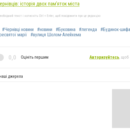
ернівців: історія двох памʼяток міста
бхідний текст і натисніть Ctrl + Enter, щоб повідомити про це редакцію
#Чернівці новини
#новини
#Буковина
#легенда
#Будинок-шиф
есвятої марії
#вулиця Шолом-Алейхема
0,0
Оцініть першим
Авторизуйтесь
, щоб
 наші джерела