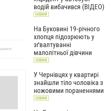
рятувальників Буковини
водій вибачився (ВІДЕО)
НОВИНИ
НОВИНИ
а
На Буковині 19-річного
хлопця підозрюють у
зґвалтуванні
 оцінити
малолітньої дівчини
НОВИНИ
У Чернівцях у квартирі
знайшли тіло чоловіка з
ножовими пораненнями
НОВИНИ