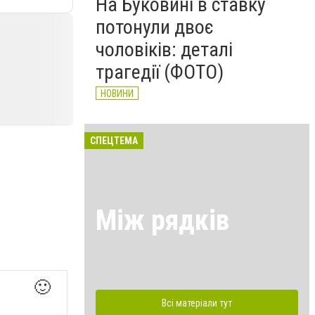
На Буковині в ставку
потонули двоє
чоловіків: деталі
трагедії (ФОТО)
НОВИНИ
СПЕЦТЕМА
Між рядків
🙂
Всі матеріали тут