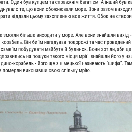
ати. Один був купцем та справжнім багатієм. А інший був к
єднувало те, що вони обожнювали море. Вони разом виходил
рати віддали цьому захопленню все життя. Обоє не створил
не змогли більше виходити у море. Але вони знайшли вихід 
 корабель. Він би їм нагадував подорожі та час проведений
 саме їм побудувати майбутній будинок. Вони хотіли, аби це
ідправились на пошуки такого місця мрії і знайшли його у н
удино-корабель - його ще з німецької називають “шифа”. Та
а померли виконавши свою спільну мрію.