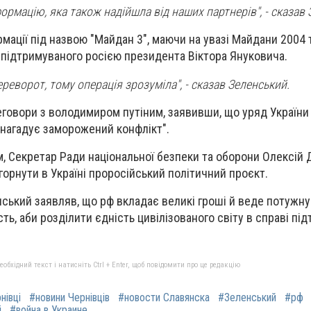
ормацію, яка також надійшла від наших партнерів", - сказав
мації під назвою "Майдан 3", маючи на увазі Майдани 2004 т
 підтримуваного росією президента Віктора Януковича.
ереворот, тому операція зрозуміла", - сказав Зеленський.
говори з володимиром путіним, заявивши, що уряд України
"нагадує заморожений конфлікт".
, Секретар Ради національної безпеки та оборони Олексій 
горнути в Україні проросійський політичний проєкт.
ький заявляв, що рф вкладає великі гроші й веде потужну
ть, аби розділити єдність цивілізованого світу в справі пі
бхідний текст і натисніть Ctrl + Enter, щоб повідомити про це редакцію
нівці
#новини Чернівців
#новости Славянска
#Зеленський
#рф
і
#война в Украине