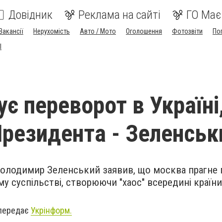
Довідник
Реклама на сайті
ГО Має
Вакансії
Нерухомість
Авто / Мото
Оголошення
Фотозвіти
По
I
ує переворот в Україні
Президента - Зеленськ
олодимир Зеленський заявив, що москва прагне 
у суспільстві, створюючи "хаос" всередині країни
 передає
Укрінформ.