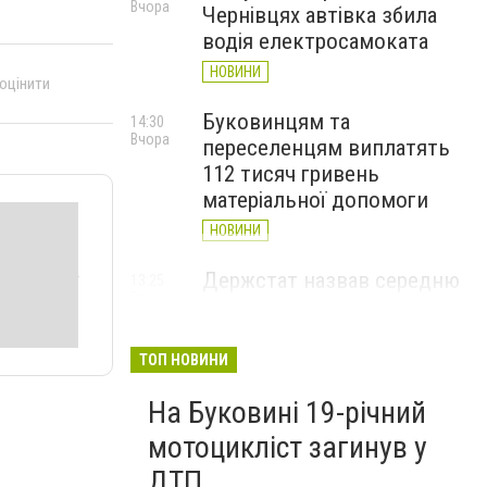
Вчора
Чернівцях автівка збила
водія електросамоката
НОВИНИ
 оцінити
Буковинцям та
14:30
Вчора
переселенцям виплатять
112 тисяч гривень
матеріальної допомоги
НОВИНИ
Держстат назвав середню
13:25
Вчора
зарплату у Чернівецькій
області: хто отримує
найбільше
ТОП НОВИНИ
НОВИНИ
На Буковині 19-річний
мотоцикліст загинув у
ДТП