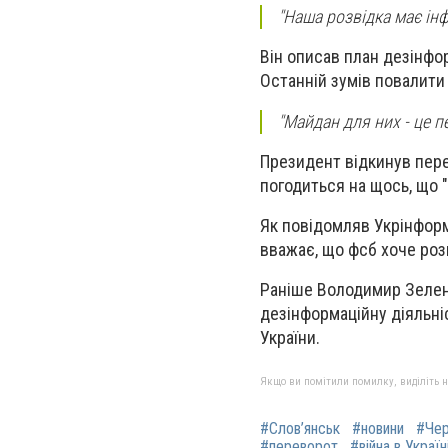
"Наша розвідка має інф
Він описав план дезінфор
Останній зумів повалити
"Майдан для них - це п
Президент відкинув пере
погодиться на щось, що 
Як повідомляв Укрінформ
вважає, що фсб хоче роз
Раніше Володимир Зеленс
дезінформаційну діяльніс
України.
Якщо ви помітили помилку, виділіть нео
#Слов’янськ
#новини
#Чер
#переворот
#війна в Україн