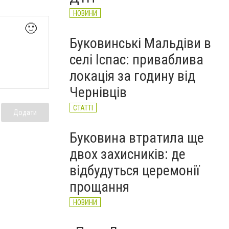
НОВИНИ
🙂
Буковинські Мальдіви в
селі Іспас: приваблива
локація за годину від
Чернівців
СТАТТІ
Додати
Буковина втратила ще
двох захисників: де
відбудуться церемонії
прощання
НОВИНИ