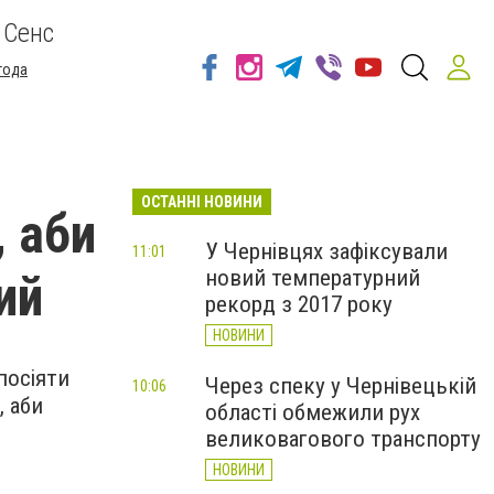
 Сенс
года
ОСТАННІ НОВИНИ
, аби
У Чернівцях зафіксували
11:01
новий температурний
ий
рекорд з 2017 року
НОВИНИ
посіяти
Через спеку у Чернівецькій
10:06
, аби
області обмежили рух
великовагового транспорту
НОВИНИ