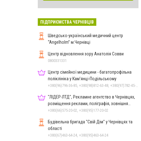
ПІДПРИЄМСТВА ЧЕРНІВЦІВ
Шведсько-український медичний центр
“Angelholm” м.Чернівці
Центр відновлення зору Анатолія Совви
0800331331
Центр сімейної медицини - багатопрофільна
поліклініка у Кам’янці-Подільському
+380(96)796-36-85, +380(98)812-63-48, +380(97)782-45-70
"ЛІДЕР-ЛТД", Рекламне агентство в Чернівцях,
розміщення реклами, поліграфія, зовнішня
реклама
+380(66)575-20-02, +380(95)177-20-02
Будівельна бригада "Свій Дім" у Чернівцях та
області
+380(67)463-64-24, +380(95)463-64-24