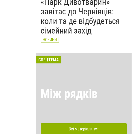
«Парк Дивотварин»
завітає до Чернівців:
коли та де відбудеться
сімейний захід
НОВИНИ
СПЕЦТЕМА
Між рядків
Всі матеріали тут