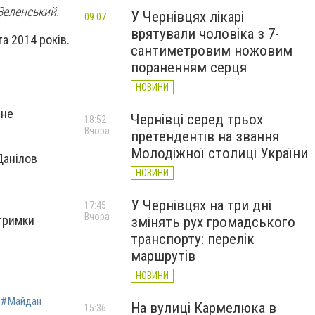
 Зеленський.
У Чернівцях лікарі
09:07
врятували чоловіка з 7-
а 2014 років.
сантиметровим ножовим
пораненням серця
НОВИНИ
 не
Чернівці серед трьох
18:52
Вчора
претендентів на звання
Молодіжної столиці України
Данілов
НОВИНИ
У Чернівцях на три дні
17:45
Вчора
дтримки
змінять рух громадського
транспорту: перелік
маршрутів
НОВИНИ
#Майдан
На вулиці Кармелюка в
15:36